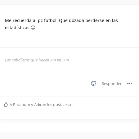
Me recuerda al pc futbol. Que gozada perderse en las
estadísticas 🤗
Los caballeros que hacen Kni Kni Kni
Responder
A
Patapum
y
Adiran
les gusta esto
.