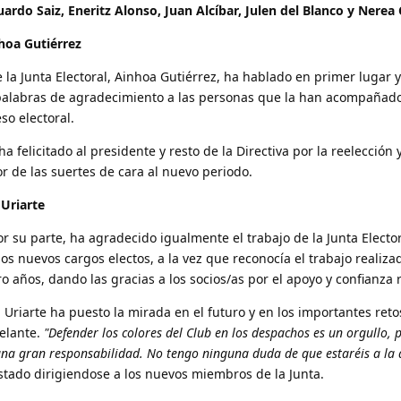
uardo Saiz, Eneritz Alonso, Juan Alcíbar, Julen del Blanco y Nere
hoa Gutiérrez
 la Junta Electoral, Ainhoa Gutiérrez, ha hablado en primer lugar 
alabras de agradecimiento a las personas que la han acompañado
so electoral.
a felicitado al presidente y resto de la Directiva por la reelección 
r de las suertes de cara al nuevo periodo.
 Uriarte
or su parte, ha agradecido igualmente el trabajo de la Junta Electo
los nuevos cargos electos, a la vez que reconocía el trabajo realiz
ro años, dando las gracias a los socios/as por el apoyo y confianza 
 Uriarte ha puesto la mirada en el futuro y en los importantes reto
delante.
"Defender los colores del Club en los despachos es un orgullo,
una gran responsabilidad. No tengo ninguna duda de que estaréis a la 
stado dirigiendose a los nuevos miembros de la Junta.