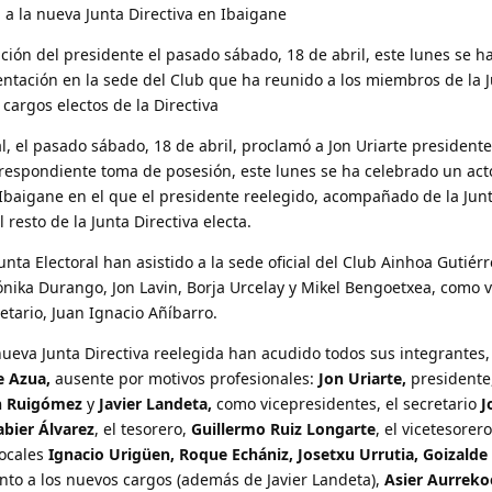
 a la nueva Junta Directiva en Ibaigane
ción del presidente el pasado sábado, 18 de abril, este lunes se h
entación en la sede del Club que ha reunido a los miembros de la 
 cargos electos de la Directiva
al, el pasado sábado, 18 de abril, proclamó a Jon Uriarte presidente
rrespondiente toma de posesión, este lunes se ha celebrado un act
 Ibaigane en el que el presidente reelegido, acompañado de la Junt
 resto de la Junta Directiva electa.
unta Electoral han asistido a la sede oficial del Club Ainhoa Gutiérr
nika Durango, Jon Lavin, Borja Urcelay y Mikel Bengoetxea, como v
tario, Juan Ignacio Añíbarro.
nueva Junta Directiva reelegida han acudido todos sus integrantes,
e Azua,
ausente por motivos profesionales:
Jon Uriarte,
presidente
n Ruigómez
y
Javier Landeta,
como vicepresidentes, el secretario
J
abier Álvarez
, el tesorero,
Guillermo Ruiz Longarte
, el vicetesorer
vocales
Ignacio Urigüen, Roque Echániz, Josetxu Urrutia, Goizalde
nto a los nuevos cargos (además de Javier Landeta),
Asier Aurreko