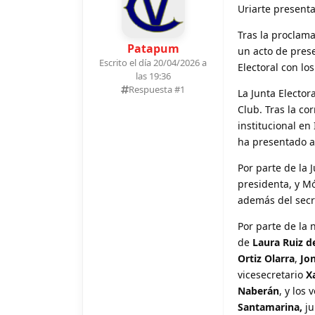
Uriarte presenta
Tras la proclama
Patapum
un acto de pres
Escrito el día 20/04/2026 a
Electoral con los
las 19:36
Respuesta #
1
La Junta Elector
Club. Tras la co
institucional en
ha presentado al
Por parte de la J
presidenta, y Mó
además del secre
Por parte de la 
de
Laura Ruiz d
Ortiz Olarra
,
Jo
vicesecretario
X
Naberán
, y los 
Santamarina,
ju