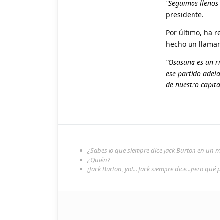
"Seguimos llenos 
presidente.
Por último, ha r
hecho un llamami
“Osasuna es un r
ese partido adela
de nuestro capita
¿Sabes lo que siempre dice Jack Burton en un
¿Quién?
¡Jack Burton, yo!... Jack siempre dice...pero qué 