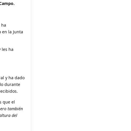
a Campo.
y ha
 en la Junta
y les ha
ral y ha dado
ado durante
recibidos.
s que el
 pero también
altura del