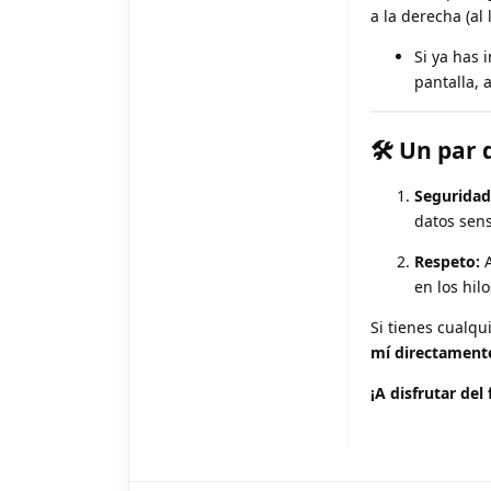
a la derecha (al
Si ya has 
pantalla, 
🛠 Un par 
Seguridad
datos sens
Respeto:
A
en los hil
Si tienes cualqu
mí directament
¡A disfrutar del