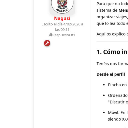
Para que no todo
sistema de
Mens
organizar viajes
Nagusi
que lo lea todo
Escrito el día 4/02/2026 a
las 09:11
Aquí os explico 
Respuesta #
1
1. Cómo in
Tenéis dos form
Desde el perfil
Pincha en 
Ordenador:
"Discutir 
Móvil: En 
siendo XXX