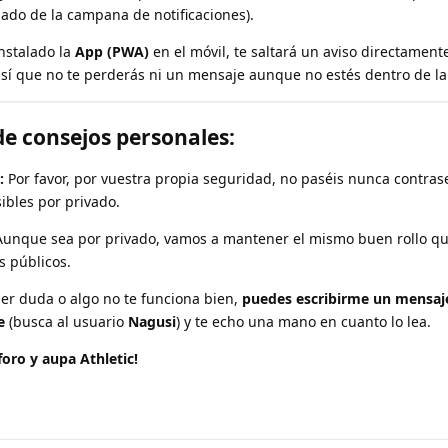
 lado de la campana de notificaciones).
instalado la
App (PWA)
en el móvil, te saltará un aviso directament
así que no te perderás ni un mensaje aunque no estés dentro de l
de consejos personales:
:
Por favor, por vuestra propia seguridad, no paséis nunca contras
ibles por privado.
unque sea por privado, vamos a mantener el mismo buen rollo q
os públicos.
ier duda o algo no te funciona bien,
puedes escribirme un mensaj
e
(busca al usuario
Nagusi
) y te echo una mano en cuanto lo lea.
 foro y aupa Athletic!