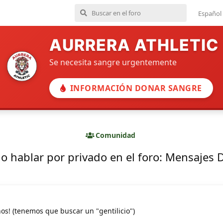
Español
AURRERA ATHLETIC
Se necesita sangre urgentemente
INFORMACIÓN DONAR SANGRE
Comunidad
o hablar por privado en el foro: Mensajes D
os! (tenemos que buscar un "gentilicio")