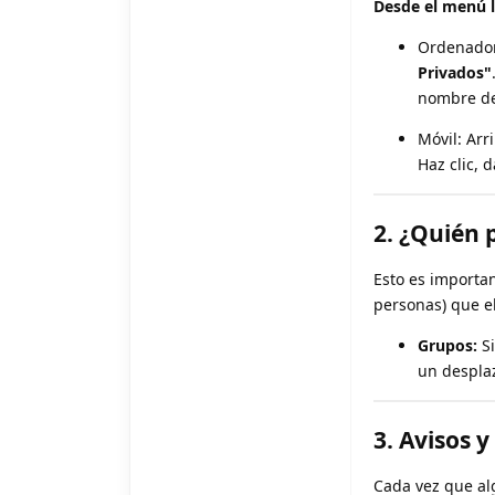
Desde el menú l
Ordenador:
Privados"
nombre de
Móvil: Arr
Haz clic, 
2. ¿Quién 
Esto es importa
personas) que el
Grupos:
Si
un despla
3. Avisos y
Cada vez que alg