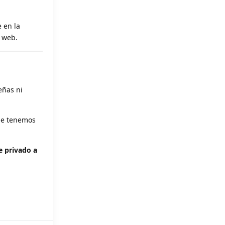
e en la
a web.
eñas ni
ue tenemos
e privado a