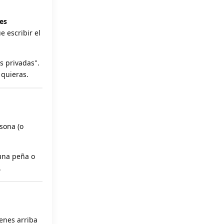
es
e escribir el
s privadas".
 quieras.
rsona (o
 una peña o
.
enes arriba