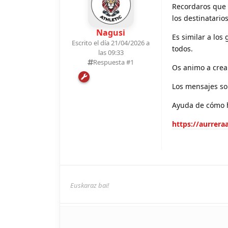
Recordaros que 
los destinatario
Nagusi
Es similar a lo
Escrito el día 21/04/2026 a
todos.
las 09:33
Respuesta #
1
Os animo a crear
Los mensajes so
Ayuda de cómo 
https://aurrera
Euskaraz bai!