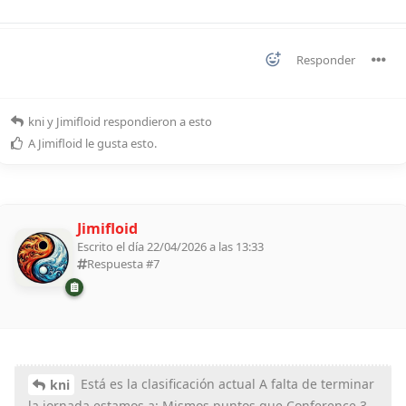
Responder
kni
y
Jimifloid
respondieron a esto
A
Jimifloid
le gusta esto
.
Jimifloid
Escrito el día 22/04/2026 a las 13:33
Respuesta #
7
Está es la clasificación actual A falta de terminar
kni
la jornada estamos a: Mismos puntos que Conference 3