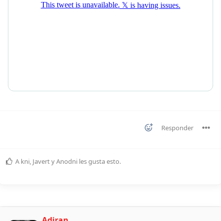
Responder
A
kni
,
Javert
y
Anodni
les gusta esto
.
Adiran