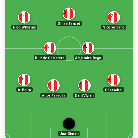
8
10
22
Oihan Sancet
Nico Williams
Nico Serrano
16
30
Ruíz de Galarreta
Alejandro Rego
19
2
4
3
A. Boiro
Gorosabel
Aitor Paredes
Dani Vivian
1
Unai Simón