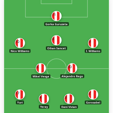
11
Gorka Guruzeta
8
10
9
Oihan Sancet
Nico Williams
I. Williams
6
30
Mikel Vesga
Alejandro Rego
17
2
4
3
Yuri
Gorosabel
Yeray
Dani Vivian