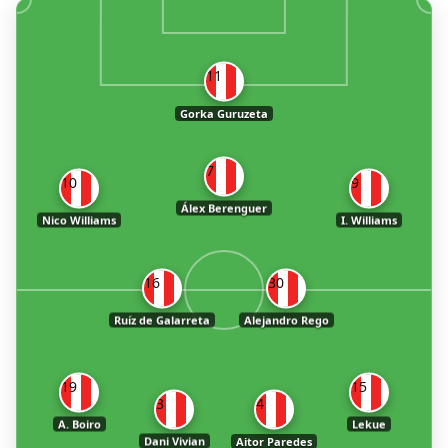
11
Gorka Guruzeta
7
10
9
Álex Berenguer
Nico Williams
I. Williams
16
30
Ruíz de Galarreta
Alejandro Rego
19
15
3
4
A. Boiro
Lekue
Dani Vivian
Aitor Paredes