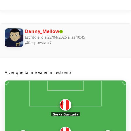
Danny_Mellow
Escrito el día 23/04/2026 a las 10:45
Respuesta #
7
A ver que tal me va en mi estreno
11
Gorka Guruzeta
8