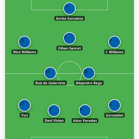
11
Gorka Guruzeta
8
10
9
Oihan Sancet
Nico Williams
I. Williams
16
30
Ruíz de Galarreta
Alejandro Rego
17
2
3
4
Yuri
Gorosabel
Dani Vivian
Aitor Paredes