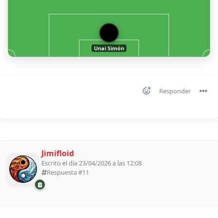
1
Unai Simón
Responder
Jimifloid
Escrito el día 23/04/2026 a las 12:08
Respuesta #
11