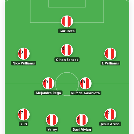
Guruzeta
8
10
9
Oihan Sancet
Nico Williams
I. Williams
30
16
Alejandro Rego
Ruíz de Galarreta
17
12
5
3
Yuri
Jesús Areso
Yeray
Dani Vivian