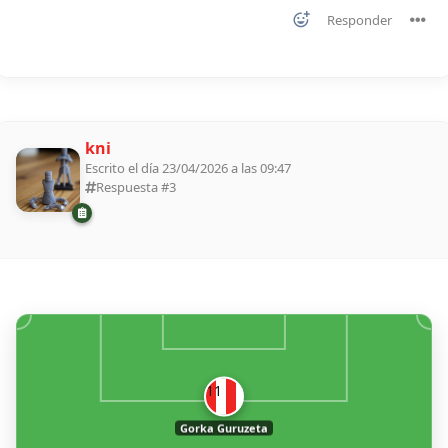
Responder
kni
Escrito el día 23/04/2026 a las 09:47
Respuesta #
3
11
Gorka Guruzeta