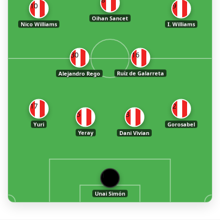
10
9
Oihan Sancet
Nico Williams
I. Williams
30
16
Alejandro Rego
Ruíz de Galarreta
17
2
5
3
Yuri
Gorosabel
Yeray
Dani Vivian
1
Unai Simón