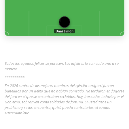
1
Unai Simón
Todos los equipos felices se parecen. Los infelices lo son cada uno a su
manera.
**********
En 2026 cuatro de los mejores hombres del ejército zurigorri fueron
baneados por un delito que no habían cometido. No tardaron en fugarse
del foro en el que se encontraban recluidos. Hoy, buscados todavía por el
Gobierno, sobreviven como soldados de fortuna. Si usted tiene un
problema y se los encuentra, quizá pueda contratarlos: el equipo
Aurreraathletic.