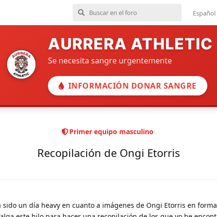
Español
AURRERA ATHLETIC
Se necesita sangre urgentemente
INFORMACIÓN DONAR SANGRE
Primer equipo masculino
Recopilación de Ongi Etorris
a sido un día heavy en cuanto a imágenes de Ongi Etorris en forma
alga este hilo para hacer una recopilación de los que yo he encont