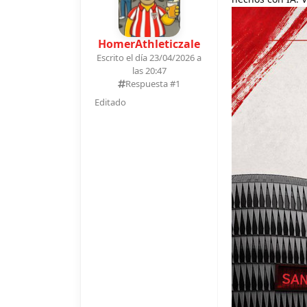
HomerAthleticzale
Escrito el día 23/04/2026 a
las 20:47
Respuesta #
1
Editado