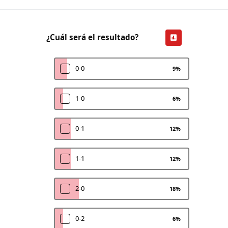
¿Cuál será el resultado?
0-0
9
%
1-0
6
%
0-1
12
%
1-1
12
%
2-0
18
%
0-2
6
%