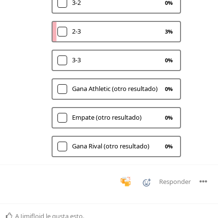
3-2
0
%
2-3
3
%
3-3
0
%
Gana Athletic (otro resultado)
0
%
Empate (otro resultado)
0
%
Gana Rival (otro resultado)
0
%
Responder
A
Jimifloid
le gusta esto
.