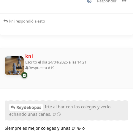
Responder
kni
respondió a esto
kni
Escrito el día 24/04/2026 a las 14:21
Respuesta #
19
Irte al bar con los colegas y verlo
Reydekopas
echando unas cañas. 🍺😏
Siempre es mejor colegas y unas 🍺 🍻 o