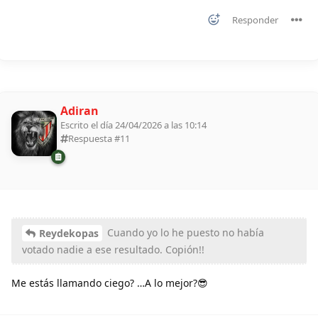
Responder
Adiran
Escrito el día 24/04/2026 a las 10:14
Respuesta #
11
Cuando yo lo he puesto no había
Reydekopas
votado nadie a ese resultado. Copión!!
Me estás llamando ciego? …A lo mejor?😎