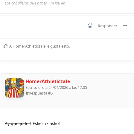
Los caballeros que hacen Kni Kni Kni
Responder
A
HomerAthleticzale
le gusta esto
.
HomerAthleticzale
Escrito el día 24/04/2026 a las 17:05
Respuesta #
5
Ay que joder!
Eskerrik asko!