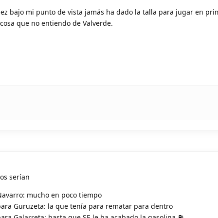
z bajo mi punto de vista jamás ha dado la talla para jugar en pr
a cosa que no entiendo de Valverde.
os serían
Navarro: mucho en poco tiempo
ara Guruzeta: la que tenía para rematar para dentro
ara Galarreta: hasta que SE le ha acabado la gasolina ⛽