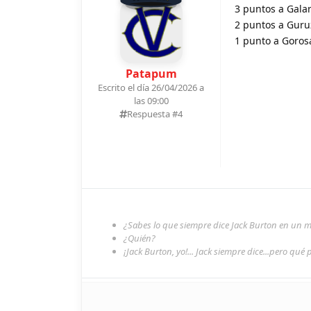
3 puntos a Galar
2 puntos a Guruz
1 punto a Gorosa
Patapum
Escrito el día 26/04/2026 a
las 09:00
Respuesta #
4
¿Sabes lo que siempre dice Jack Burton en un
¿Quién?
¡Jack Burton, yo!... Jack siempre dice...pero qué 