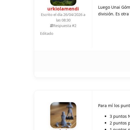
Luego Unai Góme
urkiolamendi
división. Es otr
Escrito el día 26/04/2026 a
las 08:30
Respuesta #
2
Editado
Para mí los punt
3 puntos 
2 puntos p
1 puntos p