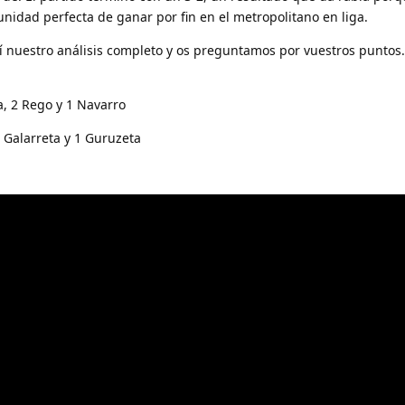
unidad perfecta de ganar por fin en el metropolitano en liga.
 nuestro análisis completo y os preguntamos por vuestros puntos.
a, 2 Rego y 1 Navarro
 Galarreta y 1 Guruzeta