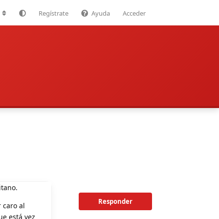
Regístrate
Ayuda
Acceder
itano.
Responder
 caro al
ue está vez