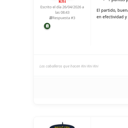
kni
Escrito el día 26/04/2026 a
El partido, bue
las 08:43
en efectividad y
Respuesta #
3
Los caballeros que hacen Kni Kni Kni
BOLILLA 2026