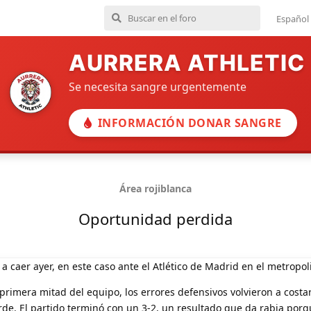
Español
AURRERA ATHLETIC
Se necesita sangre urgentemente
INFORMACIÓN DONAR SANGRE
Área rojiblanca
Oportunidad perdida
ó a caer ayer, en este caso ante el Atlético de Madrid en el metropol
rimera mitad del equipo, los errores defensivos volvieron a costar
de. El partido terminó con un 3-2, un resultado que da rabia porq