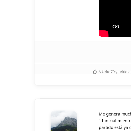
A
Urko79
y
urkiol
Me genera muchí
11 inicial mient
partido está ya 