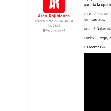
parecía la oport
Os dejamos aquí
Area_Rojiblanca
los nuestros:
Escrito el día 26/04/2026 a
las 08:08
Unai: 3 Galarret
Respuesta #
1
Eneko: 3 Rego, 2
Os leemos 👀