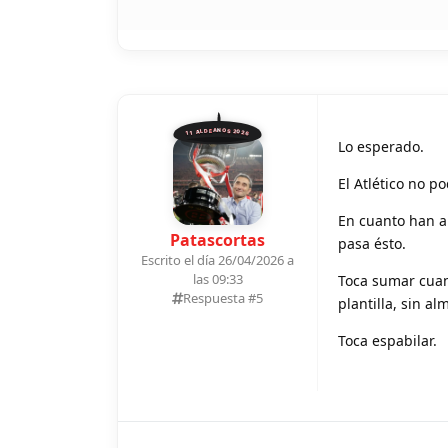
11 ALDEANOS 2026
Lo esperado.
El Atlético no p
En cuanto han a
Patascortas
pasa ésto.
Escrito el día 26/04/2026 a
las 09:33
Toca sumar cuan
Respuesta #
5
plantilla, sin a
Toca espabilar.