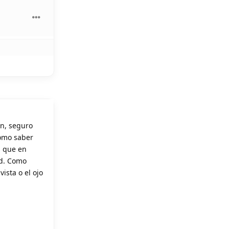
en, seguro
como saber
s que en
ad. Como
ista o el ojo