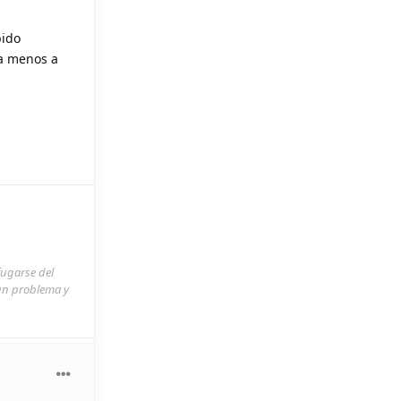
bido
ta menos a
fugarse del
 un problema y