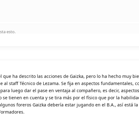
sta esto
.
l que ha descrito las acciones de Gaizka, pero lo ha hecho muy bi
e al staff Técnico de Lezama. Se fija en aspectos fundamentales, 
 para luego dar el pase en ventaja al compañero, es decir, aspecto
se tienen en cuenta y se tira más por el físico que por la habilid
lgunos foreros Gaizka debería estar jugando en el B.A., así está la v
 Formadores.