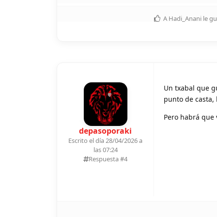
A
Hadi_Anani
le gu
Un txabal que g
punto de casta, 
Pero habrá que 
depasoporaki
Escrito el día 28/04/2026 a
las 07:24
Respuesta #
4