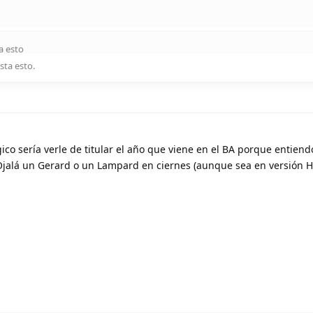
a esto
sta esto
.
ógico sería verle de titular el año que viene en el BA porque entien
. Ojalá un Gerard o un Lampard en ciernes (aunque sea en versión