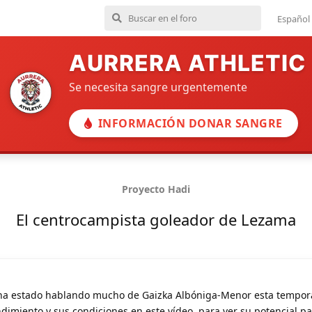
Español
AURRERA ATHLETIC
Se necesita sangre urgentemente
INFORMACIÓN DONAR SANGRE
Proyecto Hadi
El centrocampista goleador de Lezama
 ha estado hablando mucho de Gaizka Albóniga-Menor esta tempor
dimiento y sus condiciones en este vídeo, para ver su potencial pa