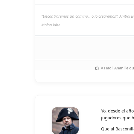
"Encontraremos un camino... o lo crearemos". Anibal B
Molon labe.
A
Hadi_Anani
le gu
Yo, desde el año
jugadores que ha
Que al Basconil