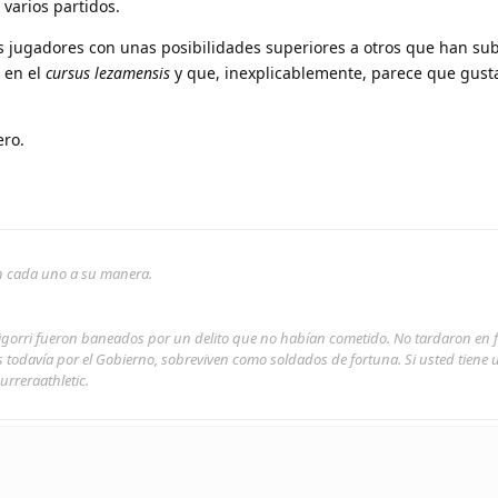
 varios partidos.
os jugadores con unas posibilidades superiores a otros que han su
 en el
cursus lezamensis
y que, inexplicablemente, parece que gus
ro.
son cada uno a su manera.
rigorri fueron baneados por un delito que no habían cometido. No tardaron en 
s todavía por el Gobierno, sobreviven como soldados de fortuna. Si usted tiene
urreraathletic.