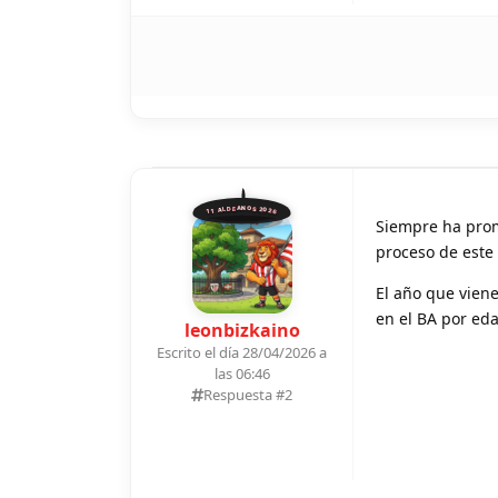
11 ALDEANOS 2026
Siempre ha prome
proceso de este 
El año que viene
en el BA por ed
leonbizkaino
Escrito el día 28/04/2026 a
las 06:46
Respuesta #
2