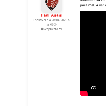
para mal. A ver 
Hadi_Anani
Escrito el día 28/04/2026 a
las 06:34
Respuesta #
1