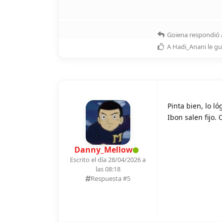
Goiena
respondió 
A
Hadi_Anani
le gu
Pinta bien, lo l
Ibon salen fijo
Danny_Mellow
Escrito el día 28/04/2026 a
las 08:18
Respuesta #
5