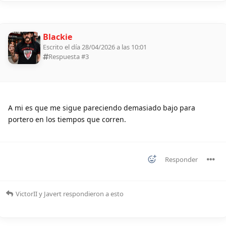
Blackie
Escrito el día 28/04/2026 a las 10:01
Respuesta #
3
A mi es que me sigue pareciendo demasiado bajo para
portero en los tiempos que corren.
Responder
VictorII
y
Javert
respondieron a esto