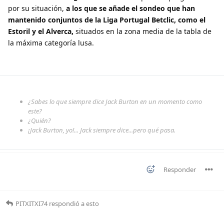
por su situación,
a los que se añade el sondeo que han
mantenido conjuntos de la Liga Portugal Betclic, como el
Estoril y el Alverca,
situados en la zona media de la tabla de
la máxima categoría lusa.
¿Sabes lo que siempre dice Jack Burton en un momento como
este?
¿Quién?
¡Jack Burton, yo!... Jack siempre dice...pero qué pasa.
Responder
PITXITXI74
respondió a esto