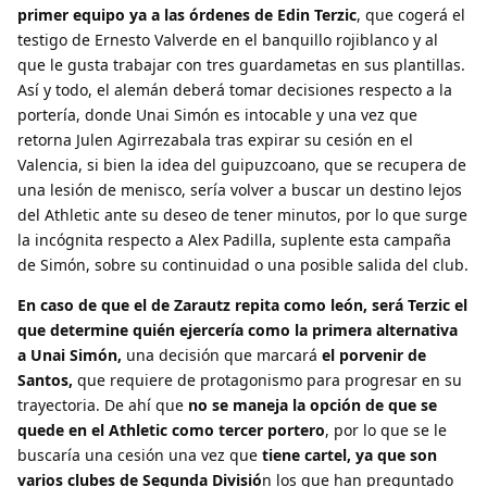
primer equipo ya a las órdenes de Edin Terzic
, que cogerá el
testigo de Ernesto Valverde en el banquillo rojiblanco y al
que le gusta trabajar con tres guardametas en sus plantillas.
Así y todo, el alemán deberá tomar decisiones respecto a la
portería, donde Unai Simón es intocable y una vez que
retorna Julen Agirrezabala tras expirar su cesión en el
Valencia, si bien la idea del guipuzcoano, que se recupera de
una lesión de menisco, sería volver a buscar un destino lejos
del Athletic ante su deseo de tener minutos, por lo que surge
la incógnita respecto a Alex Padilla, suplente esta campaña
de Simón, sobre su continuidad o una posible salida del club.
En caso de que el de Zarautz repita como león, será Terzic el
que determine quién ejercería como la primera alternativa
a Unai Simón,
una decisión que marcará
el porvenir de
Santos,
que requiere de protagonismo para progresar en su
trayectoria. De ahí que
no se maneja la opción de que se
quede en el Athletic como tercer portero
, por lo que se le
buscaría una cesión una vez que
tiene cartel, ya que son
varios clubes de Segunda Divisió
n los que han preguntado