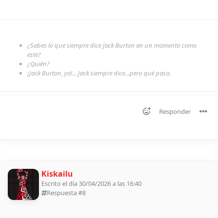
¿Sabes lo que siempre dice Jack Burton en un momento como
este?
¿Quién?
¡Jack Burton, yo!... Jack siempre dice...pero qué pasa.
Responder
Kiskailu
Escrito el día 30/04/2026 a las 16:40
Respuesta #
8