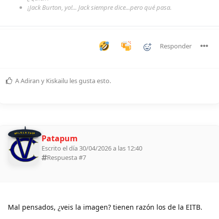
¡Jack Burton, yo!... Jack siempre dice...pero qué pasa.
Responder
A
Adiran
y
Kiskailu
les gusta esto
.
BOLILLA 2026
Patapum
Escrito el día 30/04/2026 a las 12:40
Respuesta #
7
Mal pensados, ¿veis la imagen? tienen razón los de la EITB.