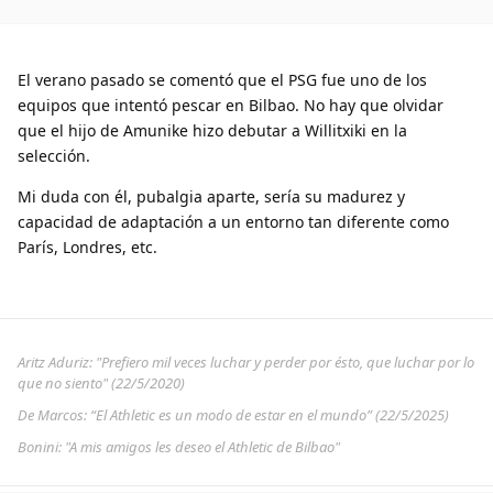
El verano pasado se comentó que el PSG fue uno de los
equipos que intentó pescar en Bilbao. No hay que olvidar
que el hijo de Amunike hizo debutar a Willitxiki en la
selección.
Mi duda con él, pubalgia aparte, sería su madurez y
capacidad de adaptación a un entorno tan diferente como
París, Londres, etc.
Aritz Aduriz: "Prefiero mil veces luchar y perder por ésto, que luchar por lo
que no siento" (22/5/2020)
De Marcos: “El Athletic es un modo de estar en el mundo” (22/5/2025)
Bonini: "A mis amigos les deseo el Athletic de Bilbao"