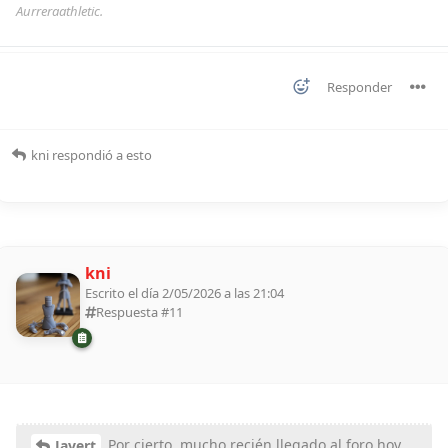
Aurreraathletic.
Responder
kni
respondió a esto
kni
Escrito el día 2/05/2026 a las 21:04
Respuesta #
11
Por cierto, mucho recién llegado al foro hoy .
Javert