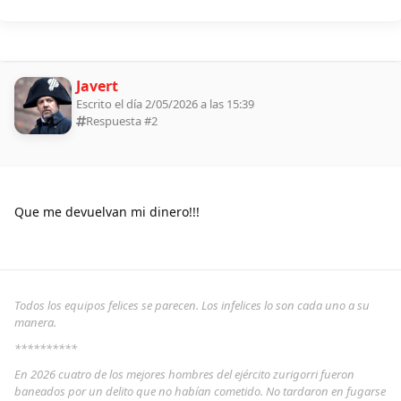
Javert
Escrito el día 2/05/2026 a las 15:39
Respuesta #
2
Que me devuelvan mi dinero!!!
Todos los equipos felices se parecen. Los infelices lo son cada uno a su
manera.
**********
En 2026 cuatro de los mejores hombres del ejército zurigorri fueron
baneados por un delito que no habían cometido. No tardaron en fugarse