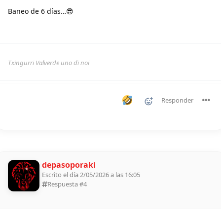
Baneo de 6 días…😎
Txingurri Valverde uno di noi
Responder
depasoporaki
Escrito el día 2/05/2026 a las 16:05
Respuesta #
4