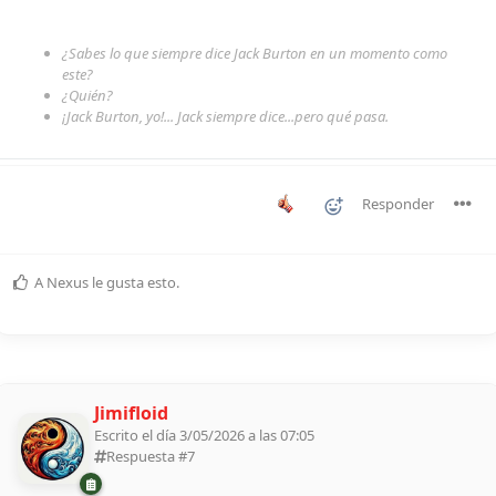
¿Sabes lo que siempre dice Jack Burton en un momento como
este?
¿Quién?
¡Jack Burton, yo!... Jack siempre dice...pero qué pasa.
Responder
A
Nexus
le gusta esto
.
Jimifloid
Escrito el día 3/05/2026 a las 07:05
Respuesta #
7