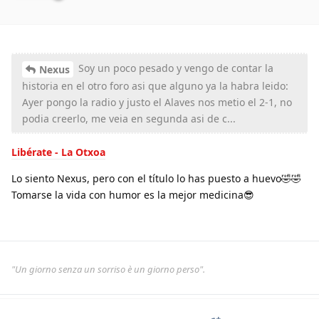
Soy un poco pesado y vengo de contar la
Nexus
historia en el otro foro asi que alguno ya la habra leido:
Ayer pongo la radio y justo el Alaves nos metio el 2-1, no
podia creerlo, me veia en segunda asi de c...
Libérate - La Otxoa
Lo siento Nexus, pero con el título lo has puesto a huevo🤣🤣
Tomarse la vida con humor es la mejor medicina😎
"Un giorno senza un sorriso è un giorno perso".