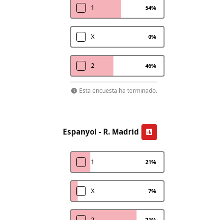
1
54
%
X
0
%
2
46
%
Esta encuesta ha terminado.
Espanyol - R. Madrid
1
21
%
X
7
%
2
71
%