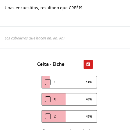
Unas encuestitas, resultado que CREÉIS
Los caballeros que hacen Kni Kni Kni
Celta - Elche
1
14
%
X
43
%
2
43
%