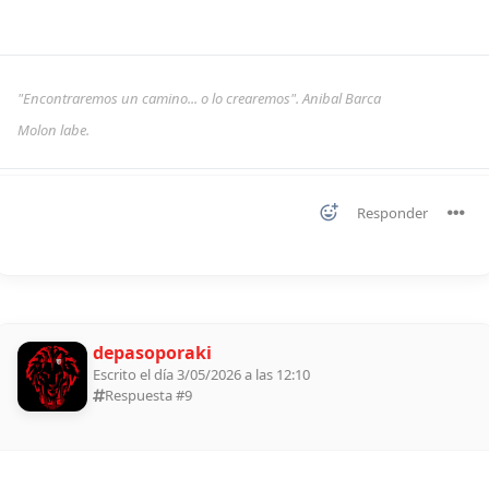
"Encontraremos un camino... o lo crearemos". Anibal Barca
Molon labe.
Responder
depasoporaki
Escrito el día 3/05/2026 a las 12:10
Respuesta #
9