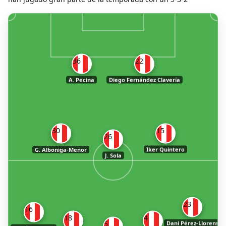
36
22
A. Pecina
Diego Fernández Clavería
30
15
26
G. Alboniga-Menor
Iker Quintero
J. Sola
23
16
18
4
5
Dani Pérez-Llorens