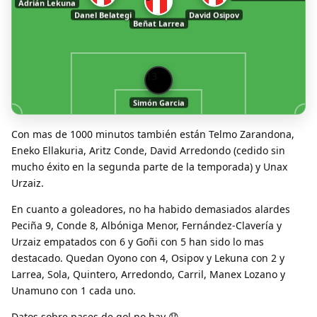
Adrián Lekuna
Danel Belategi
David Osipov
Beñat Larrea
13
Simón Garcia
Con mas de 1000 minutos también están Telmo Zarandona,
Eneko Ellakuria, Aritz Conde, David Arredondo (cedido sin
mucho éxito en la segunda parte de la temporada) y Unax
Urzaiz.
En cuanto a goleadores, no ha habido demasiados alardes
Peciña 9, Conde 8, Albóniga Menor, Fernández-Clavería y
Urzaiz empatados con 6 y Goñi con 5 han sido lo mas
destacado. Quedan Oyono con 4, Osipov y Lekuna con 2 y
Larrea, Sola, Quintero, Arredondo, Carril, Manex Lozano y
Unamuno con 1 cada uno.
Datos sobre pases de gol no hay 😞