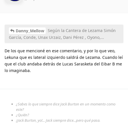
Según la Cantera de Lezama Simón
Danny_Mellow
García, Conde, Unax Urzaiz, Dani Pérez , Oyono,...
De los que mencioné en ese comentario, y por lo que veo,
Lekuna que es lateral izquierdo saldrá de Lezama. Cuando leí
que el club andaba detrás de Lucas Sarasketa del Eibar B me
lo imaginaba.
¿Sabes lo que siempre dice Jack Burton en un momento como
este?
¿Quién?
¡Jack Burton, yo!... Jack siempre dice...pero qué pasa.