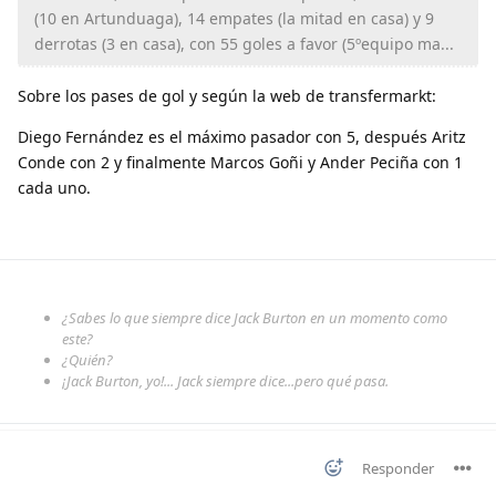
(10 en Artunduaga), 14 empates (la mitad en casa) y 9
derrotas (3 en casa), con 55 goles a favor (5ºequipo ma...
Sobre los pases de gol y según la web de transfermarkt:
Diego Fernández es el máximo pasador con 5, después Aritz
Conde con 2 y finalmente Marcos Goñi y Ander Peciña con 1
cada uno.
¿Sabes lo que siempre dice Jack Burton en un momento como
este?
¿Quién?
¡Jack Burton, yo!... Jack siempre dice...pero qué pasa.
Responder