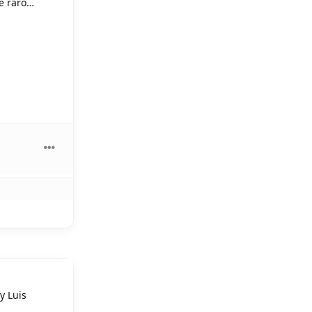
ue raro…
y Luis