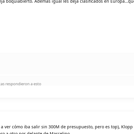
eja boquiabierto. Además igual les deja clasificados en Europa…q
tas
respondieron a esto
í, a ver cómo iba salir sin 300M de presupuesto, pero es top), Klopp 
ro a otro por delante de Marcelino.