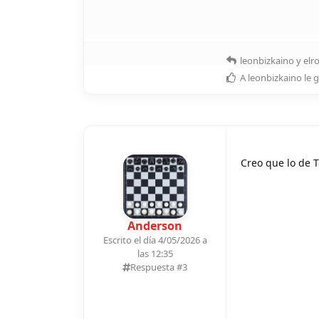
leonbizkaino
y
elr
A
leonbizkaino
le 
Creo que lo de T
Anderson
Escrito el día 4/05/2026 a
las 12:35
Respuesta #
3