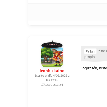
11 ALDEANOS 2026
Y no 
kni
propia
Sorpresón, histor
leonbizkaino
Escrito el día 4/05/2026 a
las 12:45
Respuesta #
4