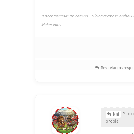
"Encontraremos un camino... o lo crearemos". Anibal B
Molon labe.
Reydekopas
respo
Y no 
kni
propia