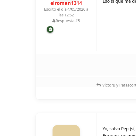
Eso si que me d
elroman1314
Escrito el día 4/05/2026 a
las 12:52
Respuesta #
5
VictorII
y
Patascor
Yo, salvo Pep (s
Enrique, no quie