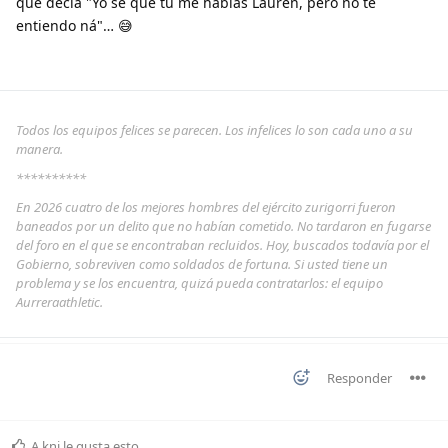
que decía "Yo sé que tú me hablas Lauren, pero no te
entiendo ná"… 😅
Todos los equipos felices se parecen. Los infelices lo son cada uno a su
manera.
**********
En 2026 cuatro de los mejores hombres del ejército zurigorri fueron
baneados por un delito que no habían cometido. No tardaron en fugarse
del foro en el que se encontraban recluidos. Hoy, buscados todavía por el
Gobierno, sobreviven como soldados de fortuna. Si usted tiene un
problema y se los encuentra, quizá pueda contratarlos: el equipo
Aurreraathletic.
Responder
A
kni
le gusta esto
.