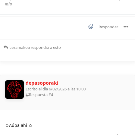
mía
Responder
Lezamakoa
respondió a esto
depasoporaki
Escrito el día 6/02/2026 a las 10:00
Respuesta #
4
☺Aúpa ahí ☺