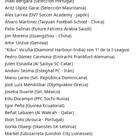
Iñaki Bergara (Selección Portugal)
Aritz López Garai (Selección Mauritania)
Alex Larrea (DV7 Soccer Academy - Japón)
Álvaro Martinez (Taiyuan Football School - China)
Patxi Salinas (Future Falcons-Arabia Saudí)
Jon Moreno (Guangzhou - China)
Aitor Unzue (Genova)
"Kibu" Vicuña (Diamond Harbour-India) son 1º de la I-League
Pedro Gómez Carmona (Eintracht Frankfurt-Alemania)
Julen Esnaola (Al Sailiya SC-Catar)
Andoni Sesma (Esteghal FC - Irán)
Manu Lareo (Sel. República Dominicana)
José Luis Mendilibar (Olympiakos-Grecia)
Joseba Ituarte (Sel. México)
Edu Docampo (PFC Sochi-Rusia)
Igor Peña (Guinea Ecuatorial)
Beñat Labaien (Al Wakrah - Qatar)
Ibon Soto (Arouca - Portugal)
Gorka Otaegi (Skanstes SK-Letonia)
Markel Zubizarreta (London City Lionesses)