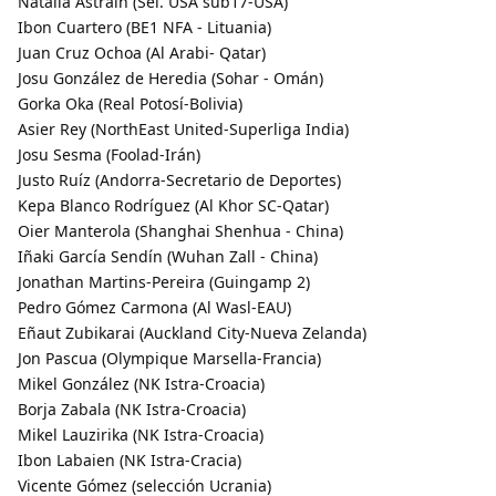
Natalia Astrain (Sel. USA sub17-USA)
Ibon Cuartero (BE1 NFA - Lituania)
Juan Cruz Ochoa (Al Arabi- Qatar)
Josu González de Heredia (Sohar - Omán)
Gorka Oka (Real Potosí-Bolivia)
Asier Rey (NorthEast United-Superliga India)
Josu Sesma (Foolad-Irán)
Justo Ruíz (Andorra-Secretario de Deportes)
Kepa Blanco Rodríguez (Al Khor SC-Qatar)
Oier Manterola (Shanghai Shenhua - China)
Iñaki García Sendín (Wuhan Zall - China)
Jonathan Martins-Pereira (Guingamp 2)
Pedro Gómez Carmona (Al Wasl-EAU)
Eñaut Zubikarai (Auckland City-Nueva Zelanda)
Jon Pascua (Olympique Marsella-Francia)
Mikel González (NK Istra-Croacia)
Borja Zabala (NK Istra-Croacia)
Mikel Lauzirika (NK Istra-Croacia)
Ibon Labaien (NK Istra-Cracia)
Vicente Gómez (selección Ucrania)