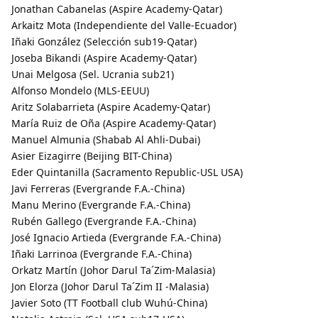
Jonathan Cabanelas (Aspire Academy-Qatar)
Arkaitz Mota (Independiente del Valle-Ecuador)
Iñaki González (Selección sub19-Qatar)
Joseba Bikandi (Aspire Academy-Qatar)
Unai Melgosa (Sel. Ucrania sub21)
Alfonso Mondelo (MLS-EEUU)
Aritz Solabarrieta (Aspire Academy-Qatar)
María Ruiz de Oña (Aspire Academy-Qatar)
Manuel Almunia (Shabab Al Ahli-Dubai)
Asier Eizagirre (Beijing BIT-China)
Eder Quintanilla (Sacramento Republic-USL USA)
Javi Ferreras (Evergrande F.A.-China)
Manu Merino (Evergrande F.A.-China)
Rubén Gallego (Evergrande F.A.-China)
José Ignacio Artieda (Evergrande F.A.-China)
Iñaki Larrinoa (Evergrande F.A.-China)
Orkatz Martín (Johor Darul Ta´Zim-Malasia)
Jon Elorza (Johor Darul Ta´Zim II -Malasia)
Javier Soto (TT Football club Wuhú-China)