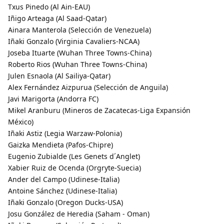
Txus Pinedo (Al Ain-EAU)
Iñigo Arteaga (Al Saad-Qatar)
Ainara Manterola (Selección de Venezuela)
Iñaki Gonzalo (Virginia Cavaliers-NCAA)
Joseba Ituarte (Wuhan Three Towns-China)
Roberto Rios (Wuhan Three Towns-China)
Julen Esnaola (Al Sailiya-Qatar)
Alex Fernández Aizpurua (Selección de Anguila)
Javi Marigorta (Andorra FC)
Mikel Aranburu (Mineros de Zacatecas-Liga Expansión
México)
Iñaki Astiz (Legia Warzaw-Polonia)
Gaizka Mendieta (Pafos-Chipre)
Eugenio Zubialde (Les Genets d´Anglet)
Xabier Ruiz de Ocenda (Orgryte-Suecia)
Ander del Campo (Udinese-Italia)
Antoine Sánchez (Udinese-Italia)
Iñaki Gonzalo (Oregon Ducks-USA)
Josu González de Heredia (Saham - Oman)