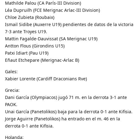
Mathilde Palou (CA París-III Division)
Léa Dupruilh (FCE Merignac Arlac-III Division)
Chloe Zubieta (Roubaix)
Ismail Sidibe (Auxerre U19) pendientes de datos de la victoria
7-3 ante Troyes U19.
Mattin Fagalde-Dauvissat (SA Merignac U19)
Antton Flous (Girondins U15)
Patxi Idiart (Pau U19)
Eñaut Etchepare (Merignac-Arlac B)
Gales:
Xabier Lorente (Cardiff Draconians Rve)
Grecia:
Dani García (Olympiacos) jugó 71 m. en la derrota 3-1 ante
PAOK.
Unai García (Panetolikos) baja para la derrota 0-1 ante Kifisia.
Jorge Aguirre (Panetolikos) ha entrado en el m. 46 en la
derrota 0-1 ante Kifisia.
Holanda: