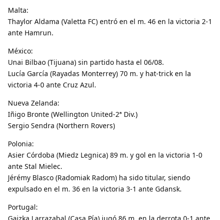
Malta:
Thaylor Aldama (Valetta FC) entró en el m. 46 en la victoria 2-1
ante Hamrun.
México:
Unai Bilbao (Tijuana) sin partido hasta el 06/08.
Lucía García (Rayadas Monterrey) 70 m. y hat-trick en la
victoria 4-0 ante Cruz Azul.
Nueva Zelanda:
Iñigo Bronte (Wellington United-2ª Div.)
Sergio Sendra (Northern Rovers)
Polonia:
Asier Córdoba (Miedz Legnica) 89 m. y gol en la victoria 1-0
ante Stal Mielec.
Jérémy Blasco (Radomiak Radom) ha sido titular, siendo
expulsado en el m. 36 en la victoria 3-1 ante Gdansk.
Portugal:
Gaizka Larrazabal (Casa Pía) jugó 86 m. en la derrota 0-1 ante