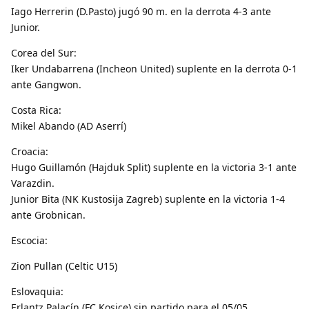
Iago Herrerin (D.Pasto) jugó 90 m. en la derrota 4-3 ante
Junior.
Corea del Sur:
Iker Undabarrena (Incheon United) suplente en la derrota 0-1
ante Gangwon.
Costa Rica:
Mikel Abando (AD Aserrí)
Croacia:
Hugo Guillamón (Hajduk Split) suplente en la victoria 3-1 ante
Varazdin.
Junior Bita (NK Kustosija Zagreb) suplente en la victoria 1-4
ante Grobnican.
Escocia:
Zion Pullan (Celtic U15)
Eslovaquia:
Erlantz Palacín (FC Kosice) sin partido para el 05/05.