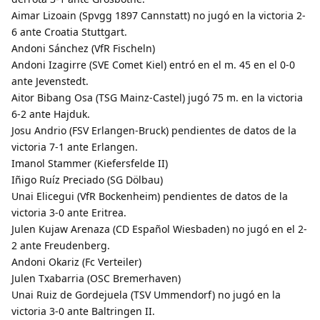
Aimar Lizoain (Spvgg 1897 Cannstatt) no jugó en la victoria 2-
6 ante Croatia Stuttgart.
Andoni Sánchez (VfR Fischeln)
Andoni Izagirre (SVE Comet Kiel) entró en el m. 45 en el 0-0
ante Jevenstedt.
Aitor Bibang Osa (TSG Mainz-Castel) jugó 75 m. en la victoria
6-2 ante Hajduk.
Josu Andrio (FSV Erlangen-Bruck) pendientes de datos de la
victoria 7-1 ante Erlangen.
Imanol Stammer (Kiefersfelde II)
Iñigo Ruíz Preciado (SG Dölbau)
Unai Elicegui (VfR Bockenheim) pendientes de datos de la
victoria 3-0 ante Eritrea.
Julen Kujaw Arenaza (CD Español Wiesbaden) no jugó en el 2-
2 ante Freudenberg.
Andoni Okariz (Fc Verteiler)
Julen Txabarria (OSC Bremerhaven)
Unai Ruiz de Gordejuela (TSV Ummendorf) no jugó en la
victoria 3-0 ante Baltringen II.