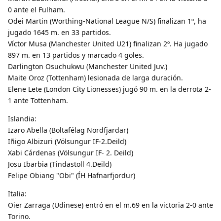
0 ante el Fulham.
Odei Martin (Worthing-National League N/S) finalizan 1º, ha
jugado 1645 m. en 33 partidos.
Víctor Musa (Manchester United U21) finalizan 2º. Ha jugado
897 m. en 13 partidos y marcado 4 goles.
Darlington Osuchukwu (Manchester United Juv.)
Maite Oroz (Tottenham) lesionada de larga duración.
Elene Lete (London City Lionesses) jugó 90 m. en la derrota 2-
1 ante Tottenham.
Islandia:
Izaro Abella (Boltafélag Nordfjardar)
Iñigo Albizuri (Völsungur IF-2.Deild)
Xabi Cárdenas (Völsungur IF- 2. Deild)
Josu Ibarbia (Tindastoll 4.Deild)
Felipe Obiang "Obi" (ÍH Hafnarfjordur)
Italia:
Oier Zarraga (Udinese) entró en el m.69 en la victoria 2-0 ante
Torino.