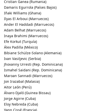
Cristian Ganea (Rumania)
Damaris Egurrola (Países Bajos)
Iñaki Williams (Ghana)
Ilyas El Arboui (Marruecos)
Ander El Haddadi (Marruecos)
Adam Belhat (Marruecos)
Inaya Brahimi (Marruecos)
Efe Korkut (Turquía)
Álex Padilla (México)
Bibiane Schülze-Solano (Alemania)
Ivan Vasiljevic (Serbia)
Jhovanny Urresti (Rep. Dominicana)
Ismahel Saidani (Rep. Dominicana)
Maroan Sannadi (Marruecos)
Jon Irazabal (Malasia)
Aitor León (Perú)
Álvaro Djaló (Guinea Bissau)
Jorge Agirre (Cuba)
Eloy Nebreda (Cuba)
Yann Cissé (Francia)