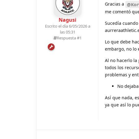
Gracias a
@Kor
me comentó que l
Nagusi
Sucedía cuando 
Escrito el día 6/05/2026 a
aurreraathletic.
las 05:31
Respuesta #
1
Lo que debe hace
embargo, no lo 
Al no hacerlo la
todos los recurs
problemas y entr
No dejaba
Así que nada, e
ya que así lo pu