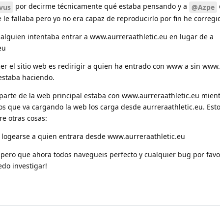
por decirme técnicamente qué estaba pensando y a
vus
@Azpe
e fallaba pero yo no era capaz de reproducirlo por fin he corregid
alguien intentaba entrar a www.aurreraathletic.eu en lugar de a
eu
r el sitio web es redirigir a quien ha entrado con www a sin www.
estaba haciendo.
 parte de la web principal estaba con www.aurreraathletic.eu mien
os que va cargando la web los carga desde aurreraathletic.eu. Est
e otras cosas:
 logearse a quien entrara desde www.aurreraathletic.eu
spero que ahora todos navegueis perfecto y cualquier bug por fav
edo investigar!