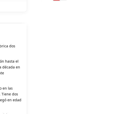
ubrica dos
ón hasta el
na década en
nte
o en las
. Tiene dos
llegó en edad