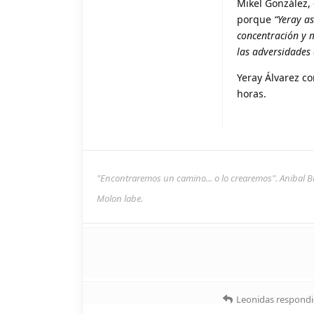
Mikel González, 
porque
“Yeray a
concentración y 
las adversidades 
Yeray Álvarez c
horas.
"Encontraremos un camino... o lo crearemos". Anibal B
Molon labe.
Leonidas
respondi