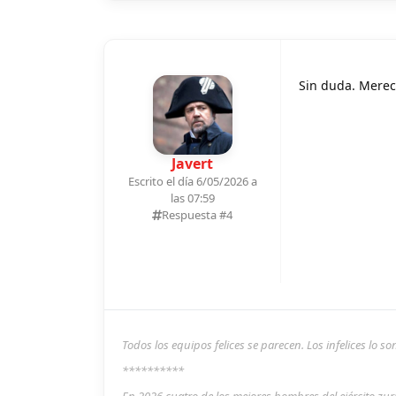
Sin duda. Merec
Javert
Escrito el día 6/05/2026 a
las 07:59
Respuesta #
4
Todos los equipos felices se parecen. Los infelices lo 
**********
En 2026 cuatro de los mejores hombres del ejército zu