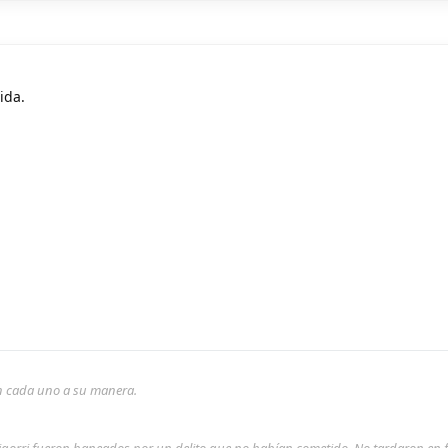
ida.
son cada uno a su manera.
rigorri fueron baneados por un delito que no habían cometido. No tardaron en 