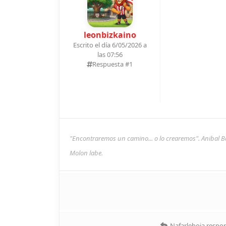
leonbizkaino
Escrito el día 6/05/2026 a
las 07:56
Respuesta #
1
"Encontraremos un camino... o lo crearemos". Anibal B
Molon labe.
Nafarlehoia
respon