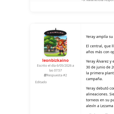
11 ALDEANOS 2026
Yeray amplía su
El central, que 
años más con op
leonbizkaino
Yeray Álvarez y 
Escrito el día 6/05/2026 a
30 de junio de 
las 07:57
la primera plant
Respuesta #
2
campaña.
Editado
Yeray debutó con
alineaciones. Si
torneos en su p
alevín a Lezama