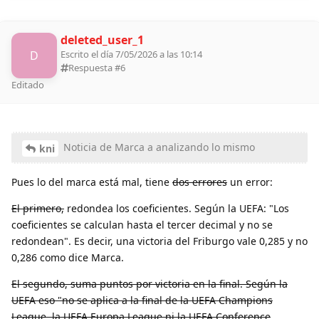
deleted_user_1
D
Escrito el día 7/05/2026 a las 10:14
Respuesta #
6
Editado
Noticia de Marca a analizando lo mismo
kni
Pues lo del marca está mal, tiene
dos errores
un error:
El primero,
redondea los coeficientes. Según la UEFA: "Los
coeficientes se calculan hasta el tercer decimal y no se
redondean". Es decir, una victoria del Friburgo vale 0,285 y no
0,286 como dice Marca.
El segundo, suma puntos por victoria en la final. Según la
UEFA eso "no se aplica a la final de la UEFA Champions
League, la UEFA Europa League ni la UEFA Conference