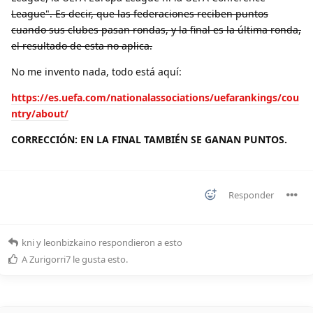
League". Es decir, que las federaciones reciben puntos
cuando sus clubes pasan rondas, y la final es la última ronda,
el resultado de esta no aplica.
No me invento nada, todo está aquí:
https://es.uefa.com/nationalassociations/uefarankings/cou
ntry/about/
CORRECCIÓN: EN LA FINAL TAMBIÉN SE GANAN PUNTOS.
Responder
kni
y
leonbizkaino
respondieron a esto
A
Zurigorri7
le gusta esto
.