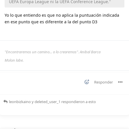
UEFA Europa League ni la UEFA Conference League."
Yo lo que entiendo es que no aplica la puntuación indicada
en ese punto que es diferente a la del punto D3
"Encontraremos un camino... o lo crearemos". Anibal Barca
Molon labe.
Responder
leonbizkaino
y
deleted_user_1
respondieron a esto