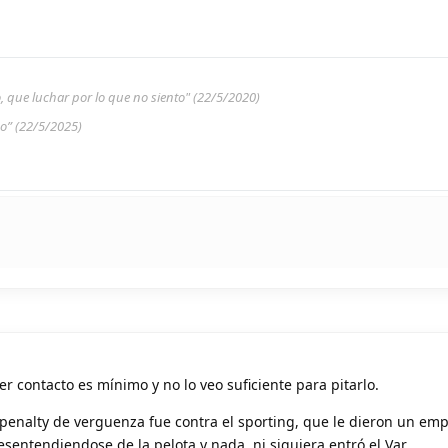
to, que luchar por lo que no siento" (22/5/2020)
do” (22/5/2025)
 contacto es mínimo y no lo veo suficiente para pitarlo.
 penalty de verguenza fue contra el sporting, que le dieron un em
entendiendose de la pelota y nada, ni siquiera entró el Var.