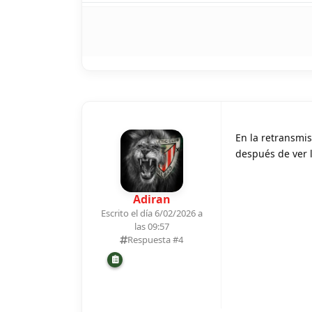
En la retransmis
después de ver l
Adiran
Escrito el día 6/02/2026 a
las 09:57
Respuesta #
4