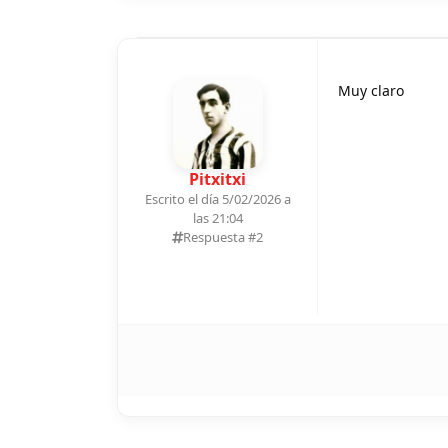
Muy claro
Pitxitxi
Escrito el día 5/02/2026 a
las 21:04
Respuesta #
2