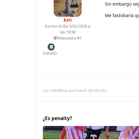
Sin embargo seg
Me fastidiaría q
kni
Escrito el día 5/02/2026 a
las 19:38
Respuesta #
1
Editado
Los caballeros que hacen Kni Kni Kni
¿Es penalty?