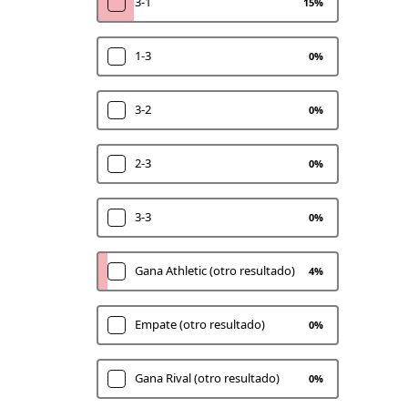
3-1
15
%
1-3
0
%
3-2
0
%
2-3
0
%
3-3
0
%
Gana Athletic (otro resultado)
4
%
Empate (otro resultado)
0
%
Gana Rival (otro resultado)
0
%