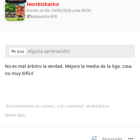
11 ALDEANOS 2026
leonbizkaino
Escrito el día 10/05/2026 a las 09:50
Respuesta #
20
Alguna apreciación?
kni
No es mal árbitro la verdad. Mejora la media de la liga, cosa
no muy difícil
"Encontraremos un camino... o lo crearemos". Anibal Barca
Molon labe.
Responder