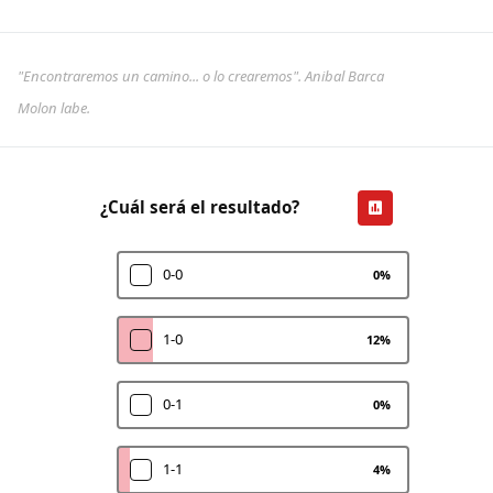
"Encontraremos un camino... o lo crearemos". Anibal Barca
Molon labe.
¿Cuál será el resultado?
0-0
0
%
1-0
12
%
0-1
0
%
1-1
4
%