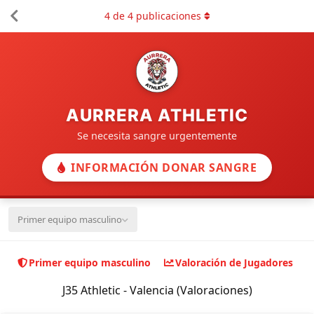
4
de
4
publicaciones
AURRERA ATHLETIC
Se necesita sangre urgentemente
INFORMACIÓN DONAR SANGRE
Primer equipo masculino
Primer equipo masculino
Valoración de Jugadores
J35 Athletic - Valencia (Valoraciones)