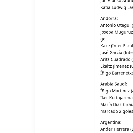
Jon Alonso Aran
Katia Ludwig Las
Andorra:
Antonio Otegui (
Joseba Muguruza 
gol.
Kaxe (Inter Escal
José García (Int
Aritz Cuadrado (
Ekaitz Jimenez (
Íñigo Barrenetx
Arabia Saudí:
Íñigo Martínez (
Iker Kortajarena
María Diaz Cirau
marcado 2 goles
Argentina:
Ander Herrera (B