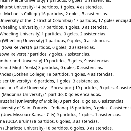
klin Pierce University) 1 partidos, 0 goles, 0 asistencias.
khurst University) 14 partidos, 1 goles, 4 asistencias.
nt Michael´s College) 16 partidos, 2 goles, 5 asistencias.
University of the District of Columbia) 17 partidos, 17 goles encaja
heeling University) 17 partidos, 1 goles, 3 asistencias.
heeling University) 1 partidos, 0 goles, 2 asistencias.
u (Wheeling University) 1 partidos, 0 goles, 0 asistencias.
Iowa Reivers) 9 partidos, 0 goles, 0 asistencias.
owa Reivers) ? partidos, ? goles, ? asistencias.
mberland University) 19 partidos, 3 goles, 9 asistencias.
kland Might Yoaks) 3 partidos, 0 goles, 0 asistencias.
ndes (Goshen College) 18 partidos, 1 goles, 4 asistencias.
ser University) 16 partidos, 1 goles, 3 asistencias.
uisiana State University – Shreveport) 19 partidos, 9 goles, 4 asiste
 (Madonna University) 1 partido, 0 goles encajados.
zabal (University of Mobile) 3 partidos, 0 goles, 0 asistencias.
versity of Saint Francis – Indiana) 16 partidos, 3 goles, 0 asistenci
Univ. Missouri-Kansas City) 9 partidos, 1 goles, 1 asistencias.
a (UCLA Bruins) 8 partidos, 0 goles, 3 asistencias.
Charlotte University) 18 partidos, 6 goles, 3 asistencias.