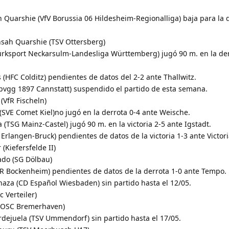
Quarshie (VfV Borussia 06 Hildesheim-Regionalliga) baja para la d
sah Quarshie (TSV Ottersberg)
(Türksport Neckarsulm-Landesliga Württemberg) jugó 90 m. en la der
(HFC Colditz) pendientes de datos del 2-2 ante Thallwitz.
Spvgg 1897 Cannstatt) suspendido el partido de esta semana.
(VfR Fischeln)
(SVE Comet Kiel)no jugó en la derrota 0-4 ante Weische.
 (TSG Mainz-Castel) jugó 90 m. en la victoria 2-5 ante Igstadt.
 Erlangen-Bruck) pendientes de datos de la victoria 1-3 ante Victori
Kiefersfelde II)
ado (SG Dölbau)
VfR Bockenheim) pendientes de datos de la derrota 1-0 ante Tempo.
naza (CD Español Wiesbaden) sin partido hasta el 12/05.
c Verteiler)
 (OSC Bremerhaven)
rdejuela (TSV Ummendorf) sin partido hasta el 17/05.