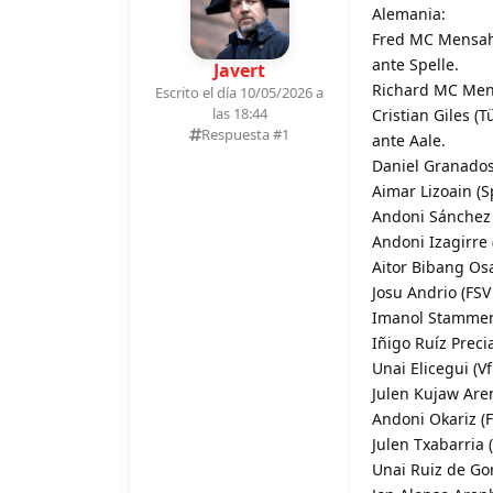
Alemania:
Fred MC Mensah 
ante Spelle.
Javert
Richard MC Men
Escrito el día 10/05/2026 a
las 18:44
Cristian Giles 
Respuesta #
1
ante Aale.
Daniel Granados 
Aimar Lizoain (
Andoni Sánchez 
Andoni Izagirre 
Aitor Bibang Osa
Josu Andrio (FSV
Imanol Stammer (
Iñigo Ruíz Preci
Unai Elicegui (
Julen Kujaw Are
Andoni Okariz (F
Julen Txabarria
Unai Ruiz de Go