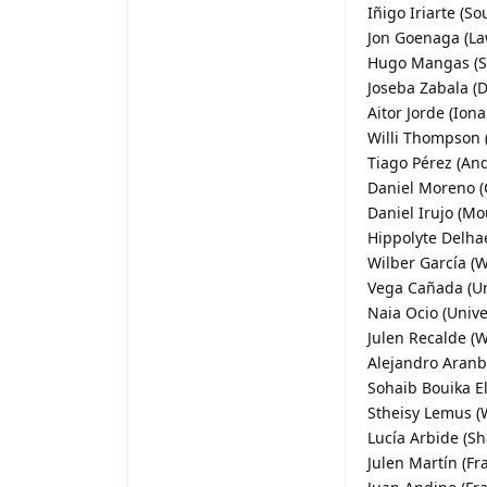
Iñigo Iriarte (S
Jon Goenaga (Law
Hugo Mangas (Sou
Joseba Zabala (Do
Aitor Jorde (Iona
Willi Thompson (
Tiago Pérez (And
Daniel Moreno (C
Daniel Irujo (Mo
Hippolyte Delhae
Wilber García (W
Vega Cañada (Uni
Naia Ocio (Unive
Julen Recalde (W
Alejandro Aranbu
Sohaib Bouika El
Stheisy Lemus (W
Lucía Arbide (Sh
Julen Martín (Fra