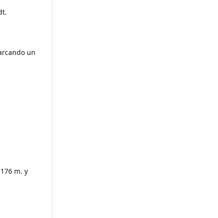
dt.
marcando un
1176 m. y