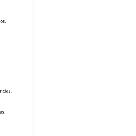
dos.
ncias.
as.