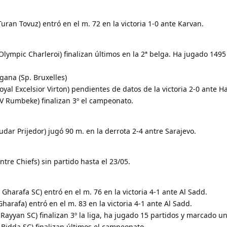
uran Tovuz) entró en el m. 72 en la victoria 1-0 ante Karvan.
lympic Charleroi) finalizan últimos en la 2ª belga. Ha jugado 1495
gana (Sp. Bruxelles)
yal Excelsior Virton) pendientes de datos de la victoria 2-0 ante H
SV Rumbeke) finalizan 3º el campeonato.
udar Prijedor) jugó 90 m. en la derrota 2-4 antre Sarajevo.
ntre Chiefs) sin partido hasta el 23/05.
Gharafa SC) entró en el m. 76 en la victoria 4-1 ante Al Sadd.
Gharafa) entró en el m. 83 en la victoria 4-1 ante Al Sadd.
-Rayyan SC) finalizan 3º la liga, ha jugado 15 partidos y marcado un
l Bidda SC) finalizan últimos el campeonato.