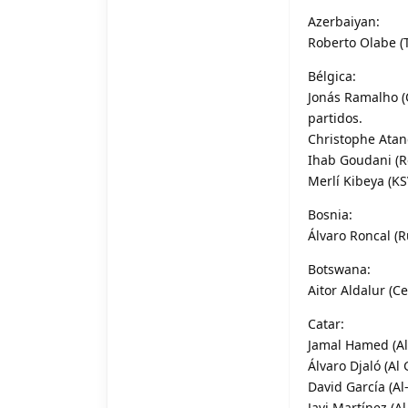
Azerbaiyan:
Roberto Olabe (T
Bélgica:
Jonás Ramalho (O
partidos.
Christophe Atan
Ihab Goudani (Ro
Merlí Kibeya (K
Bosnia:
Álvaro Roncal (R
Botswana:
Aitor Aldalur (Ce
Catar:
Jamal Hamed (Al 
Álvaro Djaló (Al 
David García (Al
Javi Martínez (A