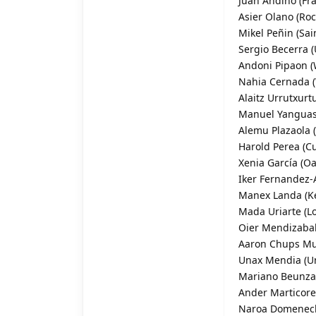
Juan Andino (Fran
Asier Olano (Roc
Mikel Peñin (Sai
Sergio Becerra (
Andoni Pipaon (W
Nahia Cernada (W
Alaitz Urrutxurt
Manuel Yanguas (
Alemu Plazaola (I
Harold Perea (Cu
Xenia García (Oa
Iker Fernandez-A
Manex Landa (Kei
Mada Uriarte (Lo
Oier Mendizabal
Aaron Chups Muru
Unax Mendia (Uni
Mariano Beunza (
Ander Marticoren
Naroa Domenech (