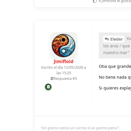
A
Jimifloid
le gusta
Yo
Eleder
los aros / que
nuestro mar" 
Jimifloid
Otia que grande
Escrito el día 12/05/2026 a
las 15:25
No tiene nada q
Respuesta #
3
Si quieres expla
"Un giorno senza un sorriso è un giorno perso".