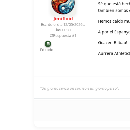
Sé que está hech
tambien somos o
Jimifloid
Hemos caído muc
Escrito el día 12/05/2026 a
las 11:30
A por el Espanyo
Respuesta #
1
Goazen Bilbao!
Editado
Aurrera Athletic
"Un giorno senza un sorriso è un giorno perso".