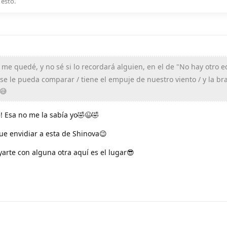
 esto
.
 me quedé, y no sé si lo recordará alguien, en el de "No hay otro 
 se le pueda comparar / tiene el empuje de nuestro viento / y la br
😅
! Esa no me la sabía yo🤣😉🤣
ue envidiar a esta de Shinova😉
yarte con alguna otra aquí es el lugar😎