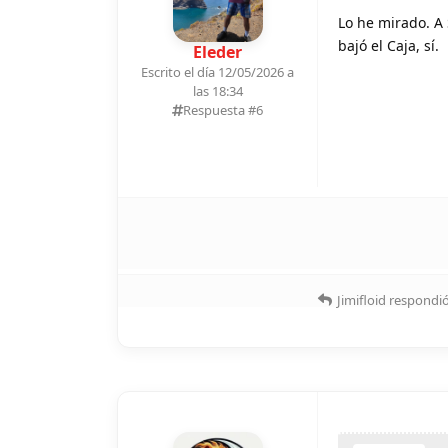
Lo he mirado. A 
bajó el Caja, sí.
Eleder
Escrito el día 12/05/2026 a
las 18:34
Respuesta #
6
Jimifloid
respondió