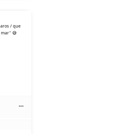
 aros / que
o mar" 😅