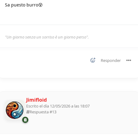
Sa puesto burro😵
"Un giorno senza un sorriso è un giorno perso".
Responder
Jimifloid
Escrito el día 12/05/2026 a las 18:07
Respuesta #
13