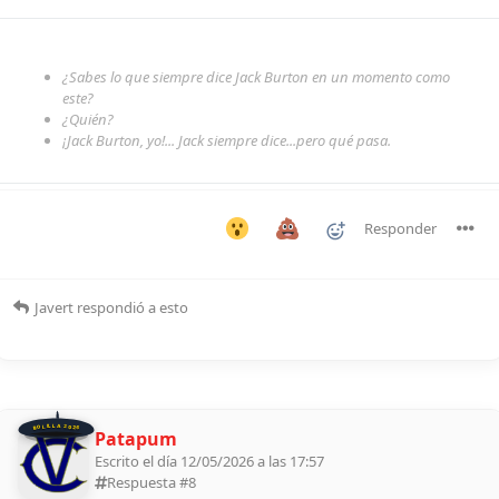
¿Sabes lo que siempre dice Jack Burton en un momento como
este?
¿Quién?
¡Jack Burton, yo!... Jack siempre dice...pero qué pasa.
Responder
Javert
respondió a esto
BOLILLA 2026
Patapum
Escrito el día 12/05/2026 a las 17:57
Respuesta #
8