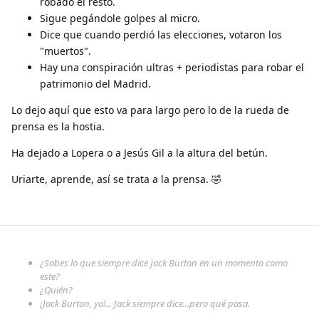
robado el resto.
Sigue pegándole golpes al micro.
Dice que cuando perdió las elecciones, votaron los
"muertos".
Hay una conspiración ultras + periodistas para robar el
patrimonio del Madrid.
Lo dejo aquí que esto va para largo pero lo de la rueda de
prensa es la hostia.
Ha dejado a Lopera o a Jesús Gil a la altura del betún.
Uriarte, aprende, así se trata a la prensa. 🤣
¿Sabes lo que siempre dice Jack Burton en un momento como
este?
¿Quién?
¡Jack Burton, yo!... Jack siempre dice...pero qué pasa.