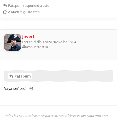
Patapum
respondió a esto
A
Kuen
le gusta esto
.
Javert
Escrito el día 12/05/2026 a las 18:04
Respuesta #
10
Patapum
Vaya señoro!!! 🤣
Todos los equipos felices se parecen. Los infelices lo son cada uno a su