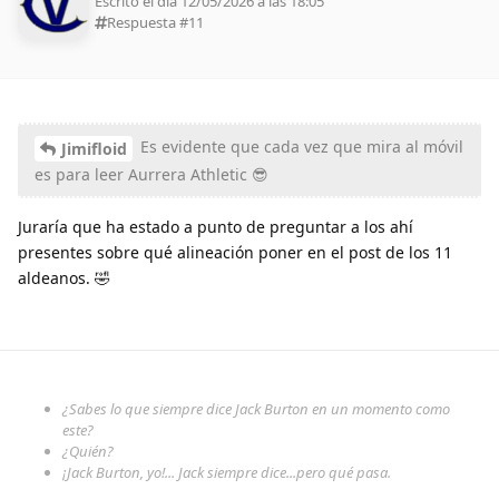
Escrito el día 12/05/2026 a las 18:05
Respuesta #
11
Es evidente que cada vez que mira al móvil
Jimifloid
es para leer Aurrera Athletic 😎
Juraría que ha estado a punto de preguntar a los ahí
presentes sobre qué alineación poner en el post de los 11
aldeanos. 🤣
¿Sabes lo que siempre dice Jack Burton en un momento como
este?
¿Quién?
¡Jack Burton, yo!... Jack siempre dice...pero qué pasa.