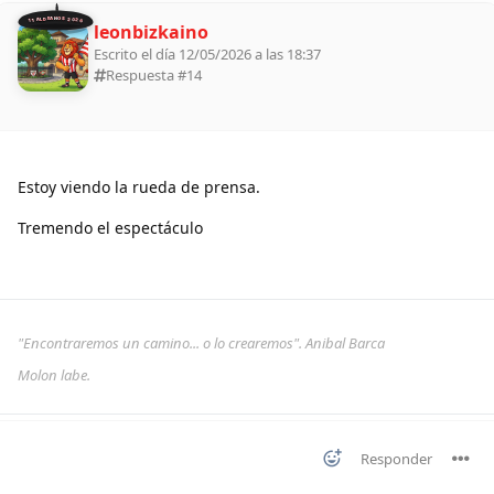
11 ALDEANOS 2026
leonbizkaino
Escrito el día 12/05/2026 a las 18:37
Respuesta #
14
Estoy viendo la rueda de prensa.
Tremendo el espectáculo
"Encontraremos un camino... o lo crearemos". Anibal Barca
Molon labe.
Responder