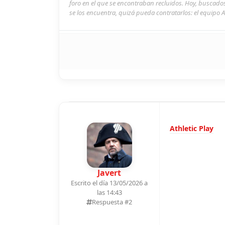
foro en el que se encontraban recluidos. Hoy, buscado
se los encuentra, quizá pueda contratarlos: el equipo A
Athletic Play
Javert
Escrito el día 13/05/2026 a
las 14:43
Respuesta #
2