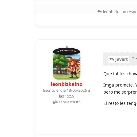
leonbizkaino
respo
11 ALDEANOS 2026
Des
Javert
Que tal los chav
leonbizkaino
Imga promete, Y
Escrito el día 13/05/2026 a
pero me sorpren
las 15:59
Respuesta #
5
El resto les te