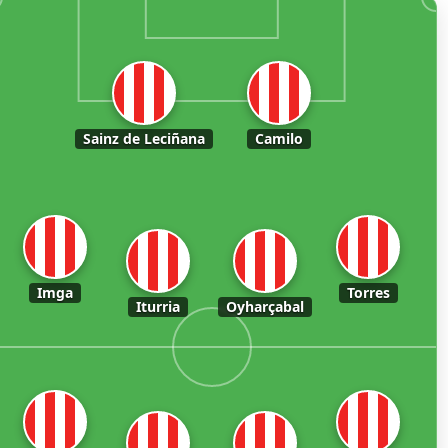
Sainz de Leciñana
Camilo
Imga
Torres
Iturria
Oyharçabal