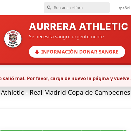
Español
AURRERA ATHLETIC
Se necesita sangre urgentemente
INFORMACIÓN DONAR SANGRE
 salió mal. Por favor, carga de nuevo la página y vuelve 
Cantera masculina
Athletic - Real Madrid Copa de Campeones