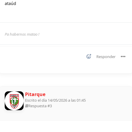
ataúd
Pa habernos matao !
Responder
Pitarque
Escrito el día 14/05/2026 a las 01:45
Respuesta #
3