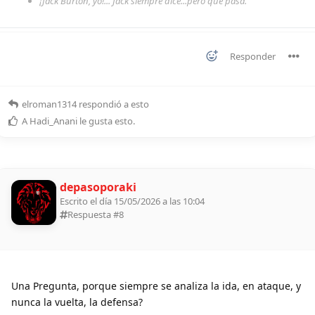
¡Jack Burton, yo!... Jack siempre dice...pero qué pasa.
Responder
elroman1314
respondió a esto
A
Hadi_Anani
le gusta esto
.
depasoporaki
Escrito el día 15/05/2026 a las 10:04
Respuesta #
8
Una Pregunta, porque siempre se analiza la ida, en ataque, y
nunca la vuelta, la defensa?