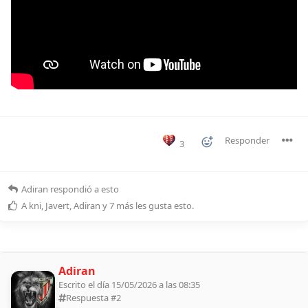
Responder
3
Adiran
respondió a esto
A
kni
,
Javert
,
Adiran
y
7
más
les gusta esto
.
Adiran
Escrito el día 15/05/2026 a las 08:35
Respuesta #
2