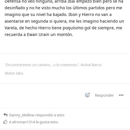
Defensa no veo ninguno, arriba Ibai empezó bien pero se ha
desinflado y no he visto mucho los últimos partidos pero me
imagino que su nivel ha bajado. Ibon y Hierro no van a
asentarse en segunda si quiera, me les imagino haciendo un
Varela, de hecho Hierro tiene poquísimo gol de siempre, me
recuerda a Ewan Urain un montón.
"Encontraremos un camino... o lo crearemos". Anibal Barca
Molon labe.
Responder
Danny_Mellow
respondió a esto
A
elroman1314
le gusta esto
.