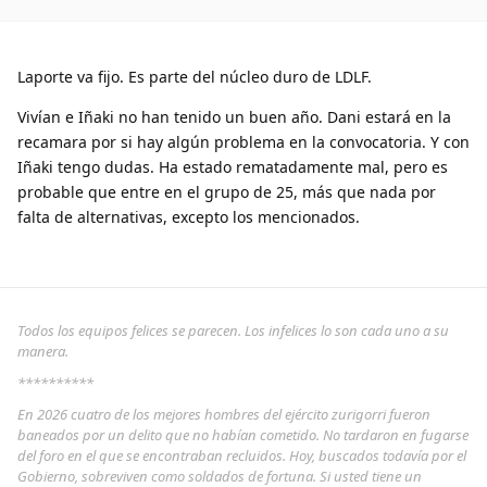
Laporte va fijo. Es parte del núcleo duro de LDLF.
Vivían e Iñaki no han tenido un buen año. Dani estará en la
recamara por si hay algún problema en la convocatoria. Y con
Iñaki tengo dudas. Ha estado rematadamente mal, pero es
probable que entre en el grupo de 25, más que nada por
falta de alternativas, excepto los mencionados.
Todos los equipos felices se parecen. Los infelices lo son cada uno a su
manera.
**********
En 2026 cuatro de los mejores hombres del ejército zurigorri fueron
baneados por un delito que no habían cometido. No tardaron en fugarse
del foro en el que se encontraban recluidos. Hoy, buscados todavía por el
Gobierno, sobreviven como soldados de fortuna. Si usted tiene un