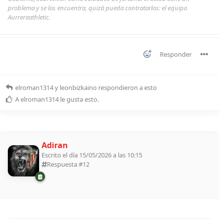
problema y se los encuentra, quizá pueda contratarlos: el equipo
Aurreraathletic.
Responder
elroman1314
y
leonbizkaino
respondieron a esto
A
elroman1314
le gusta esto
.
Adiran
Escrito el día 15/05/2026 a las 10:15
Respuesta #
12