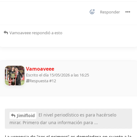
Responder
Vamoaveee
respondió a esto
Vamoaveee
Escrito el día 15/05/2026 a las 16:25
Respuesta #
12
El nivel periodístico es para hacérselo
Jimifloid
mirar. Primero dar una información para ...
La urgencia de "ser el primero" es demoledora en cuanto a la