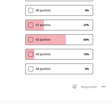
40 puntos
0
%
41 puntos
27
%
42 puntos
60
%
43 puntos
13
%
44 puntos
0
%
Responder