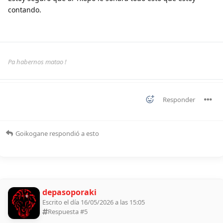
contando.
Pa habernos matao !
Responder
Goikogane
respondió a esto
depasoporaki
Escrito el día 16/05/2026 a las 15:05
Respuesta #
5