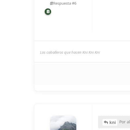
Respuesta #
6
Los caballeros que hacen Kni Kni Kni
Por a
kni