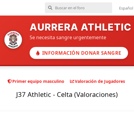
Español
AURRERA ATHLETIC
Se necesita sangre urgentemente
INFORMACIÓN DONAR SANGRE
Primer equipo masculino
Valoración de Jugadores
J37 Athletic - Celta (Valoraciones)