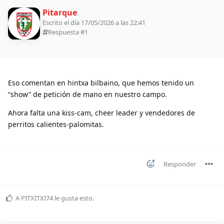
Pitarque
Escrito el día 17/05/2026 a las 22:41
Respuesta #
1
Eso comentan en hintxa bilbaino, que hemos tenido un
“show” de petición de mano en nuestro campo.
Ahora falta una kiss-cam, cheer leader y vendedores de
perritos calientes-palomitas.
Responder
A
PITXITXI74
le gusta esto
.