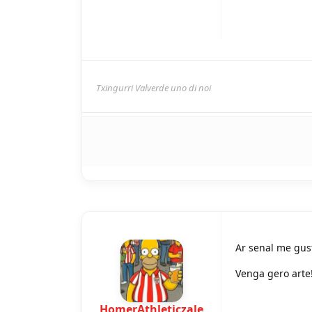
Txingurri Valverde uno di noi
Ar senal me gus
Venga gero arte
HomerAthleticzale