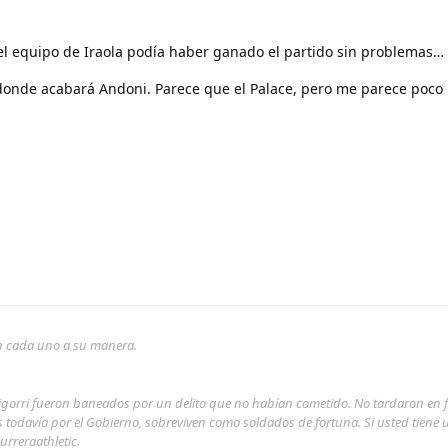
 el equipo de Iraola podía haber ganado el partido sin problemas…
donde acabará Andoni. Parece que el Palace, pero me parece poco
son cada uno a su manera.
rigorri fueron baneados por un delito que no habían cometido. No tardaron en 
s todavía por el Gobierno, sobreviven como soldados de fortuna. Si usted tiene
urreraathletic.