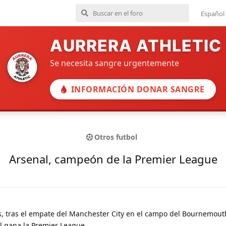
Español
AURRERA ATHLETIC
Se necesita sangre urgentemente
INFORMACIÓN DONAR SANGRE
Otros futbol
Arsenal, campeón de la Premier League
, tras el empate del Manchester City en el campo del Bournemou
al gana la Premier League.