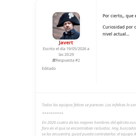
Por cierto,, que
Curiosidad por 
nivel actual…
Javert
Escrito el día 19/05/2026 a
las 20:29
Respuesta #
2
Editado
Todos los equipos felices se parecen. Los infelices lo 
**********
En 2026 cuatro de los mejores hombres del ejército zu
foro en el que se encontraban recluidos. Hoy, buscado
se los encuentra, quizá pueda contratarlos: el equipo A