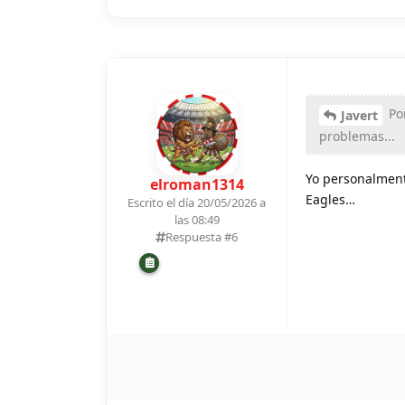
Por
Javert
problemas...
Yo personalment
elroman1314
Eagles…
Escrito el día 20/05/2026 a
las 08:49
Respuesta #
6