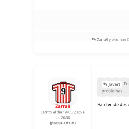
Zarra9
y
elroman1
Por
Javert
problemas...
Han tenido dos a
Zarra9
Escrito el día 19/05/2026 a
las 20:30
Respuesta #
3