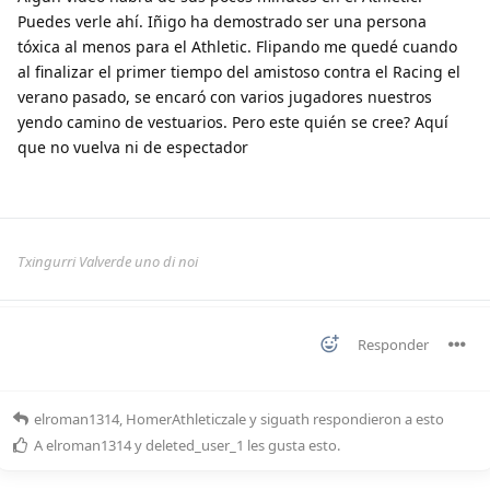
Puedes verle ahí. Iñigo ha demostrado ser una persona
tóxica al menos para el Athletic. Flipando me quedé cuando
al finalizar el primer tiempo del amistoso contra el Racing el
verano pasado, se encaró con varios jugadores nuestros
yendo camino de vestuarios. Pero este quién se cree? Aquí
que no vuelva ni de espectador
Txingurri Valverde uno di noi
Responder
elroman1314
,
HomerAthleticzale
y
siguath
respondieron a esto
A
elroman1314
y
deleted_user_1
les gusta esto
.