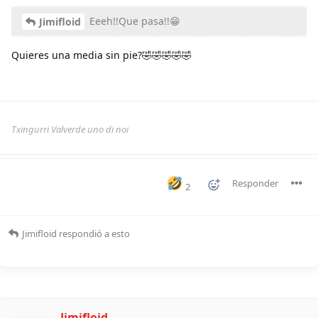
Eeeh!!Que pasa!!😁
Jimifloid
Quieres una media sin pie?🤣🤣🤣🤣🤣
Txingurri Valverde uno di noi
Responder
2
Jimifloid
respondió a esto
Jimifloid