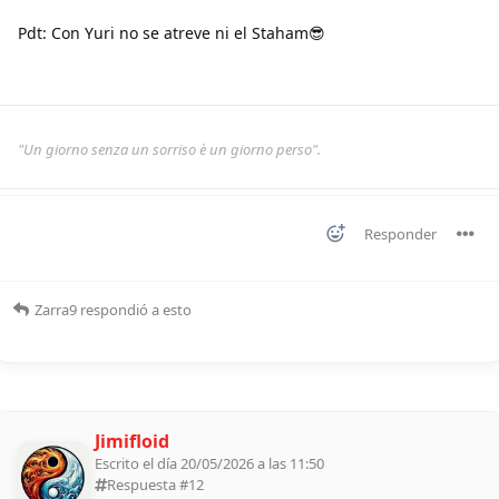
Pdt: Con Yuri no se atreve ni el Staham😎
"Un giorno senza un sorriso è un giorno perso".
Responder
Zarra9
respondió a esto
Jimifloid
Escrito el día 20/05/2026 a las 11:50
Respuesta #
12