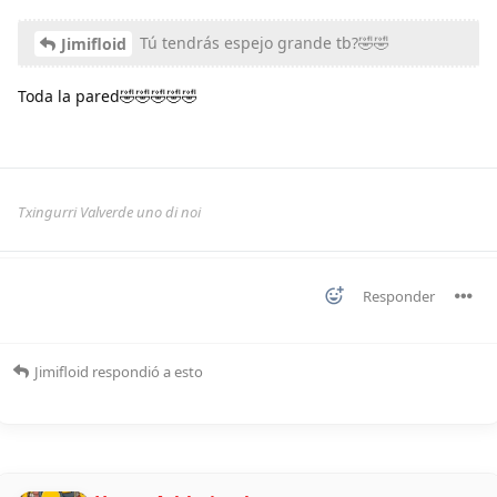
Tú tendrás espejo grande tb?🤣🤣
Jimifloid
Toda la pared🤣🤣🤣🤣🤣
Txingurri Valverde uno di noi
Responder
Jimifloid
respondió a esto