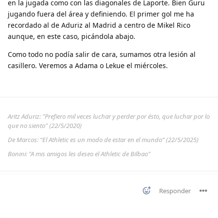
en la jugada como con las diagonales de Laporte. Bien Guru
jugando fuera del área y definiendo. El primer gol me ha
recordado al de Aduriz al Madrid a centro de Mikel Rico
aunque, en este caso, picándola abajo.
Como todo no podía salir de cara, sumamos otra lesión al
casillero. Veremos a Adama o Lekue el miércoles.
Aritz Aduriz: "Prefiero mil veces luchar y perder por ésto, que luchar por lo
que no siento" (22/5/2020)
De Marcos: “El Athletic es un modo de estar en el mundo” (22/5/2025)
Bonini: "A mis amigos les deseo el Athletic de Bilbao"
Responder