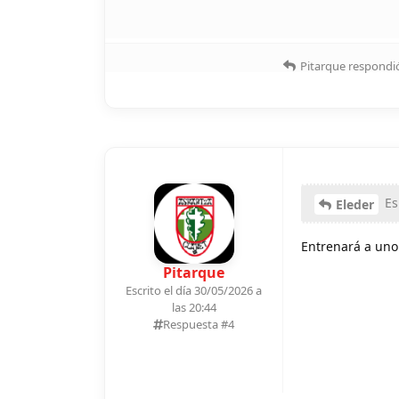
Pitarque
respondió
Es
Eleder
Entrenará a uno
Pitarque
Escrito el día 30/05/2026 a
las 20:44
Respuesta #
4