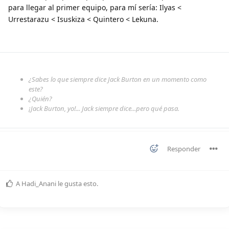
para llegar al primer equipo, para mí sería: Ilyas <
Urrestarazu < Isuskiza < Quintero < Lekuna.
¿Sabes lo que siempre dice Jack Burton en un momento como
este?
¿Quién?
¡Jack Burton, yo!... Jack siempre dice...pero qué pasa.
Responder
A
Hadi_Anani
le gusta esto
.