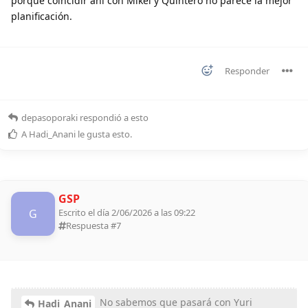
porque coincidir ahí con Mikel y Quintero no parece la mejor
planificación.
Responder
depasoporaki
respondió a esto
A
Hadi_Anani
le gusta esto
.
GSP
G
Escrito el día 2/06/2026 a las 09:22
Respuesta #
7
No sabemos que pasará con Yuri
Hadi_Anani