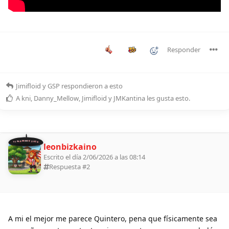
Responder
Jimifloid
y
GSP
respondieron a esto
A
kni
,
Danny_Mellow
,
Jimifloid
y
JMKantina
les gusta esto
.
11 ALDEANOS 2026
leonbizkaino
Escrito el día 2/06/2026 a las 08:14
Respuesta #
2
A mi el mejor me parece Quintero, pena que físicamente sea