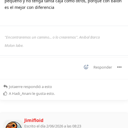
pequeño y no tenga tanta caja como otros, porque con balón
es el mejor con diferencia
"Encontraremos un camino... o lo crearemos". Anibal Barca
Molon labe.
Responder
Jotaerre
respondió a esto
A
Hadi_Anani
le gusta esto
.
Jimifloid
Escrito el día 2/06/2026 a las 08:23