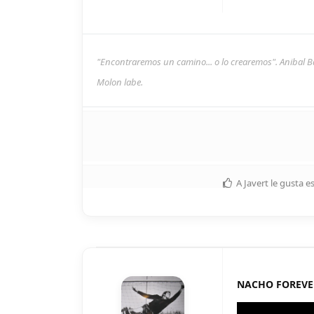
"Encontraremos un camino... o lo crearemos". Anibal B
Molon labe.
A
Javert
le gusta e
NACHO FOREVE