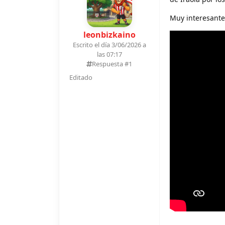
Muy interesante
leonbizkaino
Escrito el día 3/06/2026 a
las 07:17
Respuesta #
1
Editado