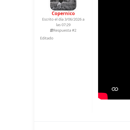
Copernico
Escrito el día 3/06/2026 a
las 07:29
Respuesta #
2
Editado