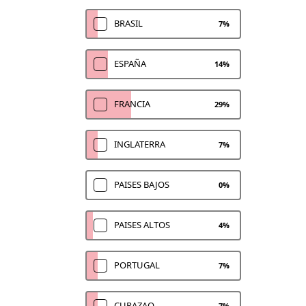
BRASIL
7
%
ESPAÑA
14
%
FRANCIA
29
%
INGLATERRA
7
%
PAISES BAJOS
0
%
PAISES ALTOS
4
%
PORTUGAL
7
%
CURAZAO
7
%