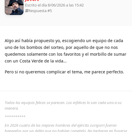
Escrito el día 8/06/2026 a las 15:42
Respuesta #
5
Algo así había propuesto yo, escogiendo un equipo de cada
uno de los bombos del sorteo, por aquello de que no nos
quedemos solamente con los favoritos y el morbillo de sumar
con un Costa Verde de la vida…
Pero si no queremos complicar el tema, me parece perfecto.
Todos los equipos felices se parecen. Los infelices lo son cada uno a su
manera.
**********
En 2026 cuatro de los mejores hombres del ejército zurigorri fueron
baneados por un delito que no habían cometido. No tardaron en fugarse