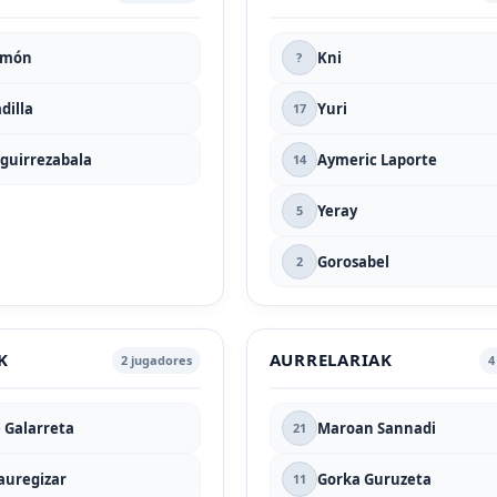
imón
Kni
?
dilla
Yuri
17
Aguirrezabala
Aymeric Laporte
14
Yeray
5
Gorosabel
2
K
AURRELARIAK
2
jugadores
4
e Galarreta
Maroan Sannadi
21
Jauregizar
Gorka Guruzeta
11