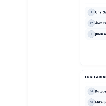
Unai S
1
Álex Pa
27
Julen 
?
ERDILARIA
Ruíz d
16
Mikel 
18