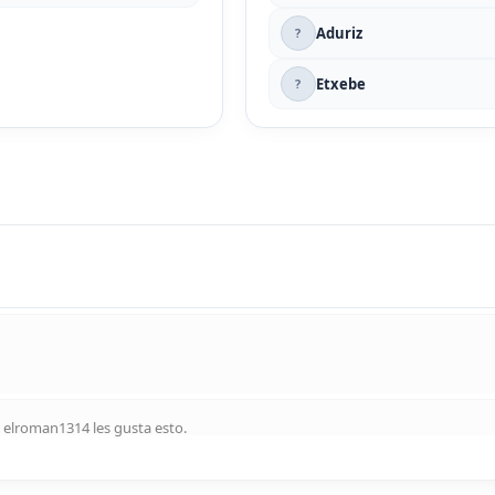
Aduriz
?
Etxebe
?
y
elroman1314
les gusta esto
.