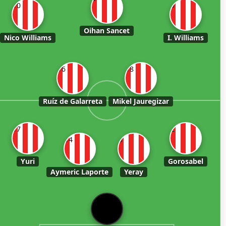
10
9
Oihan Sancet
Nico Williams
I. Williams
16
18
Ruíz de Galarreta
Mikel Jauregizar
17
2
14
5
Yuri
Gorosabel
Aymeric Laporte
Yeray
1