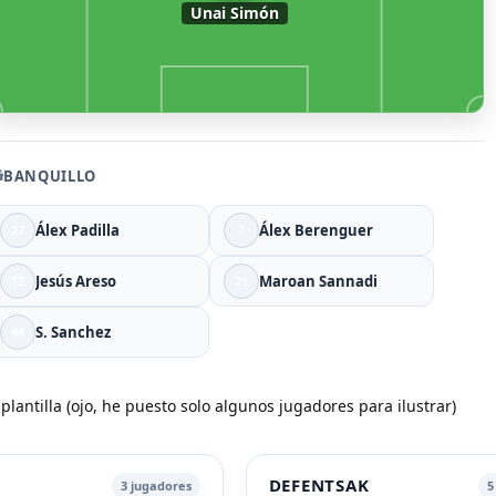
Unai Simón
BANQUILLO
Álex Padilla
Álex Berenguer
27
7
Jesús Areso
Maroan Sannadi
12
21
S. Sanchez
44
 plantilla (ojo, he puesto solo algunos jugadores para ilustrar)
K
DEFENTSAK
3
jugadores
5