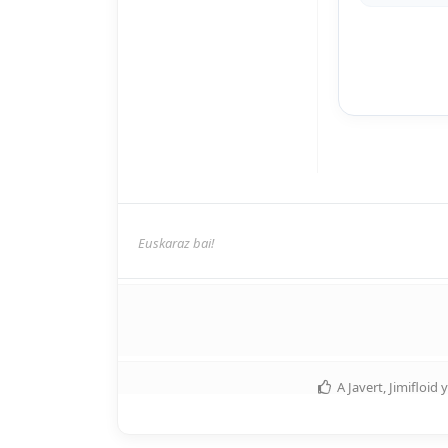
Euskaraz bai!
A
Javert
,
Jimifloid