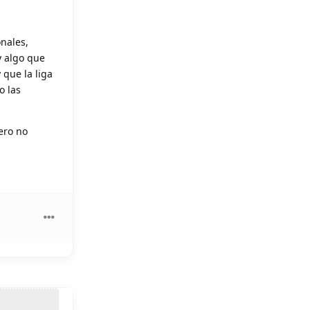
nales,
y algo que
 que la liga
o las
ero no