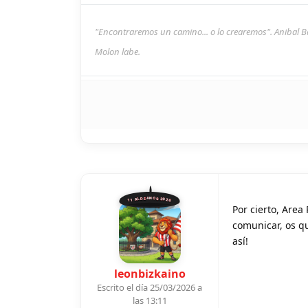
"Encontraremos un camino... o lo crearemos". Anibal B
Molon labe.
11 ALDEANOS 2026
Por cierto, Are
comunicar, os qu
así!
leonbizkaino
Escrito el día 25/03/2026 a
las 13:11