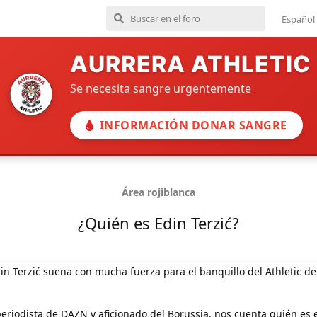
Español
AURRERA ATHLETIC
Se necesita sangre urgentemente
INFORMACIÓN DONAR SANGRE
Área rojiblanca
¿Quién es Edin Terzić?
in Terzić suena con mucha fuerza para el banquillo del Athletic de
eriodista de DAZN y aficionado del Borussia, nos cuenta quién es 