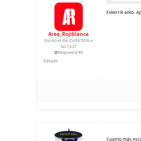
Eskerrik asko. 
Area_Rojiblanca
Escrito el día 25/03/2026 a
las 13:27
Respuesta #
6
Editado
BOLILLA 2026
Cuanto más escu