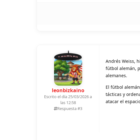
11 ALDEANOS 2026
Andrés Weiss, h
fútbol alemán, 
alemanes.
El fútbol alemá
leonbizkaino
tácticas y orde
Escrito el día 25/03/2026 a
atacar el espaci
las 12:58
Respuesta #
3