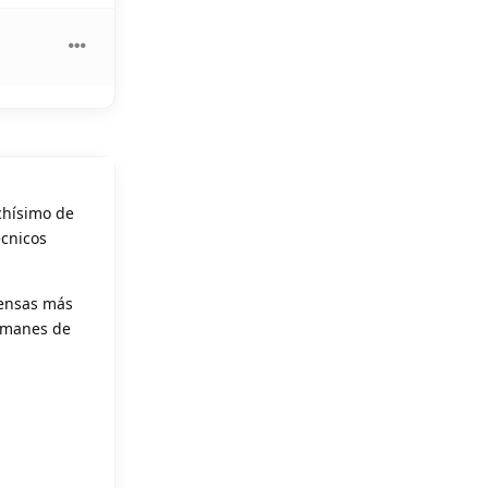
chísimo de
écnicos
fensas más
lemanes de