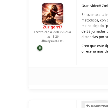
Gran video!! Zor
En cuento a la 
metodicos, con c
me ha dejado "pr
Zurigorri7
de 38 jornadas 
Escrito el día 25/03/2026 a
las 13:26
distancias por 
Respuesta #
5
Creo que este t
ofreceria mas d
leonbizka