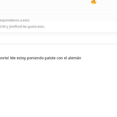
espondieron a esto
ieCM
y
Jimifloid
les gusta esto
.
aporte! Me estoy poniendo palote con el alemán