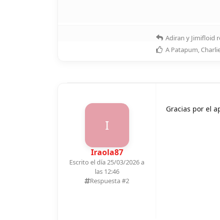
Adiran
y
Jimifloid
r
A
Patapum
,
Charl
Gracias por el 
I
Iraola87
Escrito el día 25/03/2026 a
las 12:46
Respuesta #
2