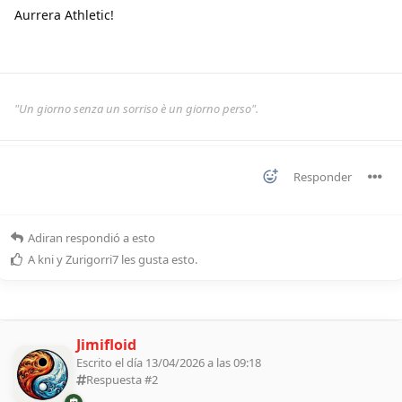
Aurrera Athletic!
"Un giorno senza un sorriso è un giorno perso".
Responder
Adiran
respondió a esto
A
kni
y
Zurigorri7
les gusta esto
.
Jimifloid
Escrito el día 13/04/2026 a las 09:18
Respuesta #
2