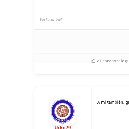
Euskaraz bai!
A
Patascortas
le g
A mi también, gr
Urko79