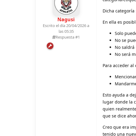
Dicha categoría 
Nagusi
En ella es posib
Escrito el día 20/04/2026 a
las 05:35
Solo puede
Respuesta #
1
No se pued
No saldrá 
No será m
Para acceder al 
Mencionar
Mandarme 
Esto ayuda a de
lugar donde la c
quien realmente
que se dice aho
Creo que era im
tenido una nuev