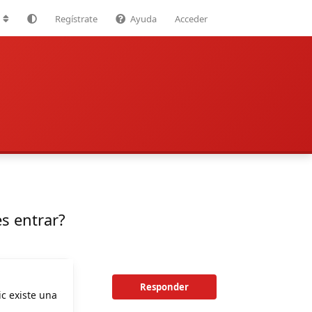
Regístrate
Ayuda
Acceder
es entrar?
Responder
ic existe una