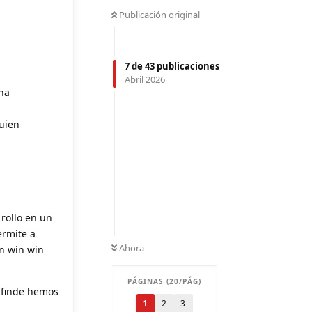
Publicación original
7
de
43
publicaciones
Abril 2026
cha
uien
rollo en un
ermite a
Ahora
n win win
PÁGINAS (20/PÁG)
 finde hemos
1
2
3