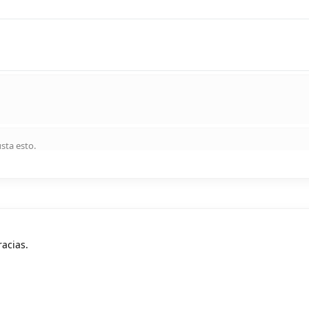
usta esto
.
acias.