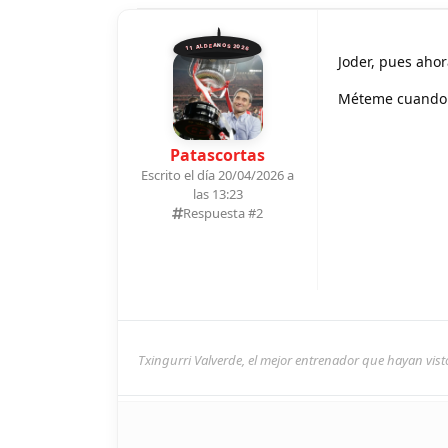
11 ALDEANOS 2026
Joder, pues ahor
Méteme cuando 
Patascortas
Escrito el día 20/04/2026 a
las 13:23
Respuesta #
2
Txingurri Valverde, el mejor entrenador que hayan visto