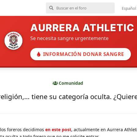
Español
AURRERA ATHLETIC
Se necesita sangre urgentemente
INFORMACIÓN DONAR SANGRE
Comunidad
 religión,... tiene su categoría oculta. ¿Quier
 los foreros decidimos
en este post
, actualmente en Aurrera Athlet
ta oculta a todo forero que no me solicite entrar.