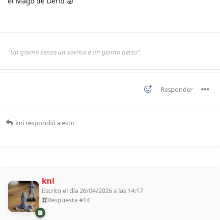
el Mago de Derio 😜
"Un giorno senza un sorriso è un giorno perso".
Responder
kni
respondió a esto
kni
Escrito el día 26/04/2026 a las 14:17
Respuesta #
14