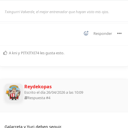
Txingurri Valverde, el mejor entrenador que hayan visto mis ojos.
Responder
A
kni
y
PITXITXI74
les gusta esto
.
Reydekopas
Escrito el día 26/04/2026 a las 10:09
Respuesta #
4
Galarreta y Yuri deben seguir.